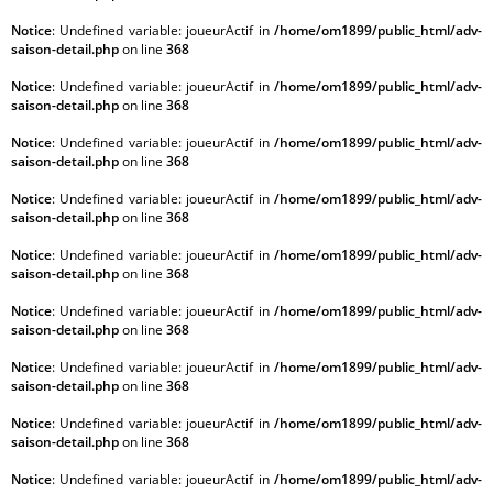
Notice
: Undefined variable: joueurActif in
/home/om1899/public_html/adv-
saison-detail.php
on line
368
Notice
: Undefined variable: joueurActif in
/home/om1899/public_html/adv-
saison-detail.php
on line
368
Notice
: Undefined variable: joueurActif in
/home/om1899/public_html/adv-
saison-detail.php
on line
368
Notice
: Undefined variable: joueurActif in
/home/om1899/public_html/adv-
saison-detail.php
on line
368
Notice
: Undefined variable: joueurActif in
/home/om1899/public_html/adv-
saison-detail.php
on line
368
Notice
: Undefined variable: joueurActif in
/home/om1899/public_html/adv-
saison-detail.php
on line
368
Notice
: Undefined variable: joueurActif in
/home/om1899/public_html/adv-
saison-detail.php
on line
368
Notice
: Undefined variable: joueurActif in
/home/om1899/public_html/adv-
saison-detail.php
on line
368
Notice
: Undefined variable: joueurActif in
/home/om1899/public_html/adv-