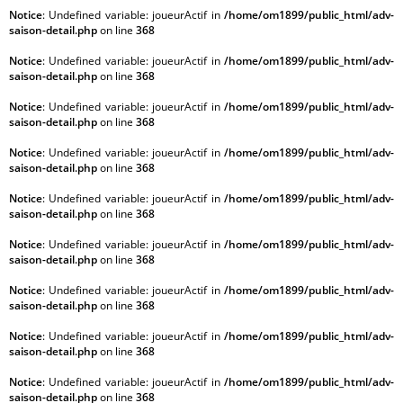
Notice
: Undefined variable: joueurActif in
/home/om1899/public_html/adv-
saison-detail.php
on line
368
Notice
: Undefined variable: joueurActif in
/home/om1899/public_html/adv-
saison-detail.php
on line
368
Notice
: Undefined variable: joueurActif in
/home/om1899/public_html/adv-
saison-detail.php
on line
368
Notice
: Undefined variable: joueurActif in
/home/om1899/public_html/adv-
saison-detail.php
on line
368
Notice
: Undefined variable: joueurActif in
/home/om1899/public_html/adv-
saison-detail.php
on line
368
Notice
: Undefined variable: joueurActif in
/home/om1899/public_html/adv-
saison-detail.php
on line
368
Notice
: Undefined variable: joueurActif in
/home/om1899/public_html/adv-
saison-detail.php
on line
368
Notice
: Undefined variable: joueurActif in
/home/om1899/public_html/adv-
saison-detail.php
on line
368
Notice
: Undefined variable: joueurActif in
/home/om1899/public_html/adv-
saison-detail.php
on line
368