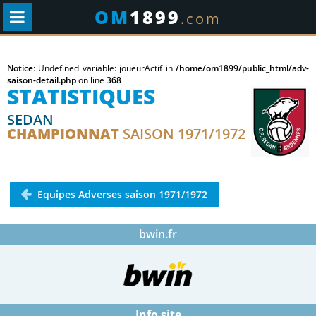
OM
1899
.com
Notice
: Undefined variable: joueurActif in
/home/om1899/public_html/adv-
saison-detail.php
on line
368
STATISTIQUES
SEDAN
CHAMPIONNAT
SAISON 1971/1972
Equipes Adverses saison 1971/1972
bwin.fr
Info site