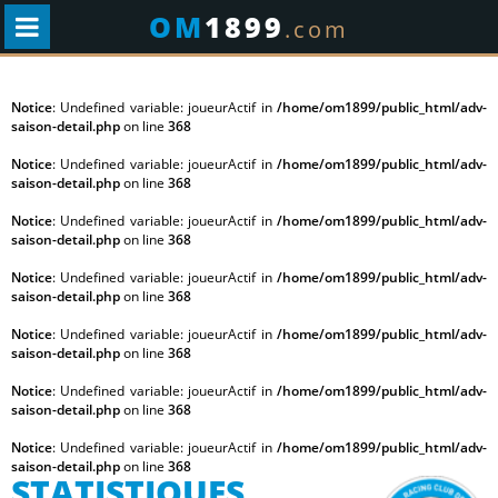
OM
1899
.com
Notice
: Undefined variable: joueurActif in
/home/om1899/public_html/adv-
saison-detail.php
on line
368
Notice
: Undefined variable: joueurActif in
/home/om1899/public_html/adv-
saison-detail.php
on line
368
Notice
: Undefined variable: joueurActif in
/home/om1899/public_html/adv-
saison-detail.php
on line
368
Notice
: Undefined variable: joueurActif in
/home/om1899/public_html/adv-
saison-detail.php
on line
368
Notice
: Undefined variable: joueurActif in
/home/om1899/public_html/adv-
saison-detail.php
on line
368
Notice
: Undefined variable: joueurActif in
/home/om1899/public_html/adv-
saison-detail.php
on line
368
Notice
: Undefined variable: joueurActif in
/home/om1899/public_html/adv-
saison-detail.php
on line
368
STATISTIQUES