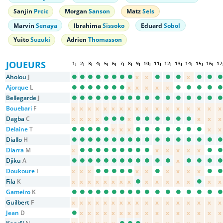
Sanjin
Prcic
Morgan
Sanson
Matz
Sels
Marvin
Senaya
Ibrahima
Sissoko
Eduard
Sobol
Yuito
Suzuki
Adrien
Thomasson
JOUEURS
1j
2j
3j
4j
5j
6j
7j
8j
9j
10j
11j
12j
13j
14j
15j
16j
17
Aholou
J
x
x
x
Ajorque
L
x
x
x
x
x
Bellegarde
J
Bouebari
F
x
x
x
x
x
x
x
x
x
x
x
x
x
x
x
x
x
Dagba
C
x
x
x
x
x
x
x
x
Delaine
T
x
x
x
x
x
Diallo
H
Diarra
M
x
x
x
x
x
x
Djiku
A
x
Doukoure
I
x
x
x
x
x
x
x
x
x
Fila
K
x
x
x
x
x
x
x
x
x
x
x
x
x
x
x
Gameiro
K
Guilbert
F
x
x
x
x
x
x
x
x
x
x
x
x
x
x
x
x
x
Jean
D
x
x
x
x
x
x
x
x
x
x
x
x
x
x
x
x