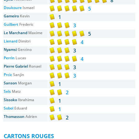
8
Doukoure
Ismael
5
Gameiro
Kevin
1
Guilbert
Frederic
3
Le Marchand
Maxime
5
Lienard
Dimitri
4
Nyamsi
Gerzino
3
Perrin
Lucas
4
Pierre Gabriel
Ronael
3
Prcic
Sanjin
3
Sanson
Morgan
1
Sels
Matz
2
Sissoko
Ibrahima
1
Sobol
Eduard
1
Thomasson
Adrien
2
CARTONS ROUGES