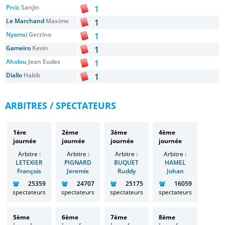
Prcic
Sanjin
1
Le Marchand
Maxime
1
Nyamsi
Gerzino
1
Gameiro
Kevin
1
Aholou
Jean Eudes
1
Diallo
Habib
1
ARBITRES / SPECTATEURS
1ère
2ème
3ème
4ème
journée
journée
journée
journée
Arbitre :
Arbitre :
Arbitre :
Arbitre :
LETEXIER
PIGNARD
BUQUET
HAMEL
François
Jeremie
Ruddy
Johan
25359
24707
25175
16059
spectateurs
spectateurs
spectateurs
spectateurs
5ème
6ème
7ème
8ème