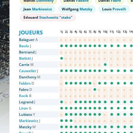
Marcel
Dantheny
Daniel
Fabbro
Daniel
Fabro
B
Jean
Markiewicz
Wolfgang
Matzky
Louis
Provelli
Edouard
Stachowitz "stako"
JOUEURS
1j
2j
3j
4j
5j
6j
7j
8j
9j
10j
11j
12j
13j
14
Balaguer
A
x
x
x
x
x
x
x
x
x
x
x
x
x
x
Baulu
J
Bertrand
J
x
x
x
x
x
x
x
x
x
x
x
x
x
x
Bielicki
J
x
x
x
x
x
x
x
x
x
x
x
x
x
Carrie
M
x
x
x
x
x
x
x
x
x
x
x
x
x
Cauwelier
J
Dantheny
M
x
x
x
x
x
x
x
x
x
x
x
x
x
x
Fabbro
D
x
x
Fabro
D
x
x
x
x
x
x
x
x
x
x
x
x
x
Kocik
B
x
x
x
x
x
x
x
x
x
x
x
x
x
x
Legrand
J
x
x
Liron
G
Lubiato
Y
x
x
Markiewicz
J
x
x
x
x
x
x
x
x
x
x
x
Matzky
W