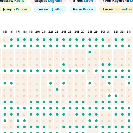
oleslaw
Kocik
Jacques
Legrand
Gines
Liron
Yvon Raymond
L
Joseph
Puccar
Gerard
Quillot
René
Rocco
Lucien
Schaeffer
j
15j
16j
17j
18j
19j
20j
21j
22j
23j
24j
25j
26j
27j
28j
29j
30j
31j
32j
33j
34j
x
x
x
x
x
x
x
x
x
x
x
x
x
x
x
x
x
x
x
x
x
x
x
x
x
x
x
x
x
x
x
x
x
x
x
x
x
x
x
x
x
x
x
x
x
x
x
x
x
x
x
x
x
x
x
x
x
x
x
x
x
x
x
x
x
x
x
x
x
x
x
x
x
x
x
x
x
x
x
x
x
x
x
x
x
x
x
x
x
x
x
x
x
x
x
x
x
x
x
x
x
x
x
x
x
x
x
x
x
x
x
x
x
x
x
x
x
x
x
x
x
x
x
x
x
x
x
x
x
x
x
x
x
x
x
x
x
x
x
x
x
x
x
x
x
x
x
x
x
x
x
x