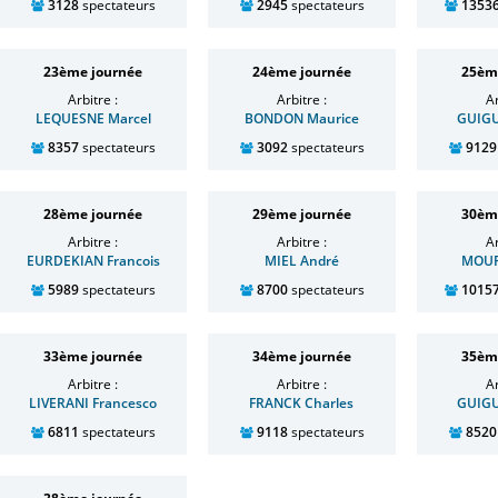
3128
spectateurs
2945
spectateurs
1353
23ème journée
24ème journée
25èm
Arbitre :
Arbitre :
Ar
LEQUESNE Marcel
BONDON Maurice
GUIGU
8357
spectateurs
3092
spectateurs
9129
28ème journée
29ème journée
30èm
Arbitre :
Arbitre :
Ar
EURDEKIAN Francois
MIEL André
MOUR
5989
spectateurs
8700
spectateurs
1015
33ème journée
34ème journée
35èm
Arbitre :
Arbitre :
Ar
LIVERANI Francesco
FRANCK Charles
GUIGU
6811
spectateurs
9118
spectateurs
8520