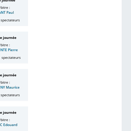
 journée
bitre :
ANT Paul
spectateurs
e journée
bitre :
NTE Pierre
1
spectateurs
e journée
bitre :
NY Maurice
spectateurs
e journée
bitre :
C Edouard