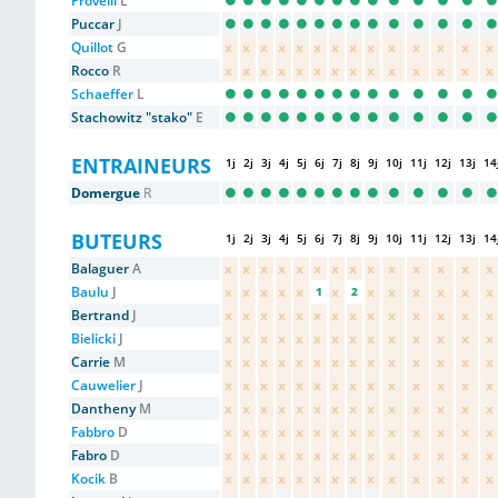
Provelli
L
Puccar
J
Quillot
G
x
x
x
x
x
x
x
x
x
x
x
x
x
x
Rocco
R
x
x
x
x
x
x
x
x
x
x
x
x
x
x
Schaeffer
L
Stachowitz "stako"
E
ENTRAINEURS
1j
2j
3j
4j
5j
6j
7j
8j
9j
10j
11j
12j
13j
14
Domergue
R
BUTEURS
1j
2j
3j
4j
5j
6j
7j
8j
9j
10j
11j
12j
13j
14
Balaguer
A
x
x
x
x
x
x
x
x
x
x
x
x
x
x
Baulu
J
x
x
x
x
x
x
x
x
x
x
x
x
1
2
Bertrand
J
x
x
x
x
x
x
x
x
x
x
x
x
x
x
Bielicki
J
x
x
x
x
x
x
x
x
x
x
x
x
x
x
Carrie
M
x
x
x
x
x
x
x
x
x
x
x
x
x
x
Cauwelier
J
x
x
x
x
x
x
x
x
x
x
x
x
x
x
Dantheny
M
x
x
x
x
x
x
x
x
x
x
x
x
x
x
Fabbro
D
x
x
x
x
x
x
x
x
x
x
x
x
x
x
Fabro
D
x
x
x
x
x
x
x
x
x
x
x
x
x
x
Kocik
B
x
x
x
x
x
x
x
x
x
x
x
x
x
x