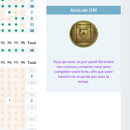
x
x
x
32
36
Amicale OM
x
x
x
3
x
x
2
x
32
38
35j
36j
37j
38j
Total
38
Vous qui avez un jour porté fièrement
35j
36j
37j
38j
Total
nos couleurs,contactez nous pour
x
x
x
x
x
compléter votre fiche, afin que votre
x
x
x
x
8
histoire ne se perde pas avec le
temps.
x
x
x
x
x
x
x
x
x
x
x
x
x
x
x
x
x
x
2
1
x
x
x
x
x
x
x
x
x
x
x
x
x
x
x
x
x
x
x
x