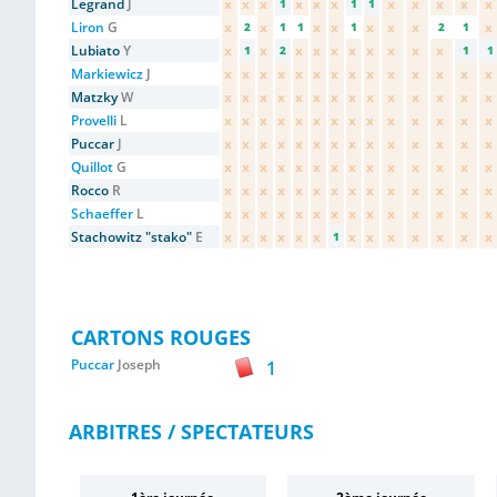
Legrand
J
x
x
x
x
x
x
x
x
x
x
x
1
1
1
Liron
G
x
x
x
x
x
x
x
x
2
1
1
1
2
1
Lubiato
Y
x
x
x
x
x
x
x
x
x
x
1
2
1
1
Markiewicz
J
x
x
x
x
x
x
x
x
x
x
x
x
x
x
Matzky
W
x
x
x
x
x
x
x
x
x
x
x
x
x
x
Provelli
L
x
x
x
x
x
x
x
x
x
x
x
x
x
x
Puccar
J
x
x
x
x
x
x
x
x
x
x
x
x
x
x
Quillot
G
x
x
x
x
x
x
x
x
x
x
x
x
x
x
Rocco
R
x
x
x
x
x
x
x
x
x
x
x
x
x
x
Schaeffer
L
x
x
x
x
x
x
x
x
x
x
x
x
x
x
Stachowitz "stako"
E
x
x
x
x
x
x
x
x
x
x
x
x
x
1
CARTONS ROUGES
Puccar
Joseph
1
ARBITRES / SPECTATEURS