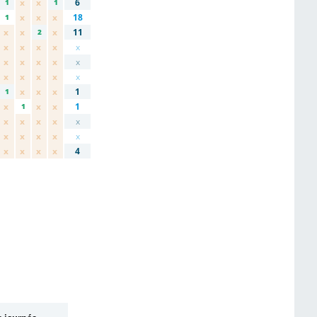
x
x
6
1
1
x
x
x
18
1
x
x
x
11
2
x
x
x
x
x
x
x
x
x
x
x
x
x
x
x
x
x
x
1
1
x
x
x
1
1
x
x
x
x
x
x
x
x
x
x
x
x
x
x
4