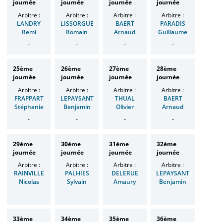
journée
journée
journée
journée
Arbitre :
Arbitre :
Arbitre :
Arbitre :
LANDRY
LISSORGUE
BAERT
PARADIS
Remi
Romain
Arnaud
Guillaume
-
-
-
-
25ème
26ème
27ème
28ème
journée
journée
journée
journée
Arbitre :
Arbitre :
Arbitre :
Arbitre :
FRAPPART
LEPAYSANT
THUAL
BAERT
Stéphanie
Benjamin
Olivier
Arnaud
-
-
-
-
29ème
30ème
31ème
32ème
journée
journée
journée
journée
Arbitre :
Arbitre :
Arbitre :
Arbitre :
RAINVILLE
PALHIES
DELERUE
LEPAYSANT
Nicolas
Sylvain
Amaury
Benjamin
-
-
-
-
33ème
34ème
35ème
36ème