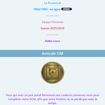
Le Provencal
1992/1993 : en ligne
-------------
Equipe Feminine
Saison 2025/2026
-------------
Aidez-nous
Amicale OM
Vous qui avez un jour porté fièrement nos couleurs,contactez nous pour
compléter votre fiche, afin que votre histoire ne se perde pas avec le
temps.