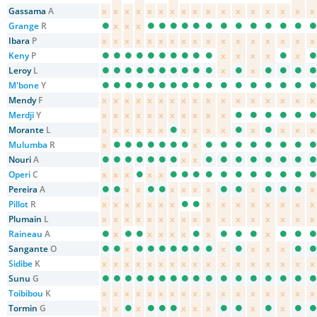
Gassama
A
x
x
x
x
x
x
x
x
x
x
x
x
x
x
x
x
x
Grange
R
x
x
x
Ibara
P
x
x
x
x
x
x
x
x
x
x
x
x
x
x
x
x
x
Keny
P
x
x
x
x
x
Leroy
L
x
x
M'bone
Y
Mendy
F
x
x
x
x
x
x
x
x
x
x
x
x
x
x
x
x
x
Merdji
Y
x
x
x
x
x
x
x
x
x
x
x
Morante
L
x
x
x
x
x
x
x
x
x
x
x
x
x
x
Mulumba
R
x
x
Nouri
A
x
x
Operi
C
x
x
x
x
x
Pereira
A
x
x
x
x
x
x
x
x
Pillot
R
x
x
x
x
x
x
x
x
x
x
x
x
x
x
x
Plumain
L
x
x
x
x
x
x
x
x
x
x
x
x
x
x
x
x
x
Raineau
A
x
x
x
x
x
x
x
Sangante
O
x
x
x
x
x
Sidibe
K
x
x
x
x
x
x
x
x
x
x
x
x
x
x
x
x
x
Sunu
G
Toibibou
K
x
x
x
x
x
x
x
x
x
x
x
x
x
x
x
x
x
Tormin
G
x
x
x
x
x
x
x
x