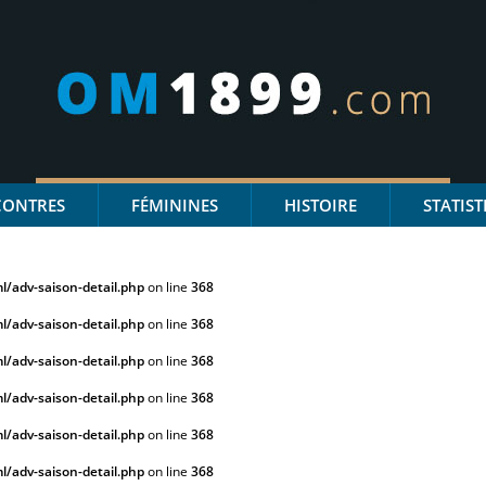
CONTRES
FÉMININES
HISTOIRE
STATIST
/adv-saison-detail.php
on line
368
/adv-saison-detail.php
on line
368
/adv-saison-detail.php
on line
368
/adv-saison-detail.php
on line
368
/adv-saison-detail.php
on line
368
/adv-saison-detail.php
on line
368