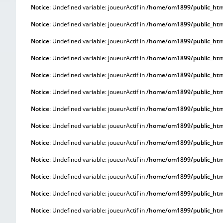
Notice
: Undefined variable: joueurActif in
/home/om1899/public_html
Notice
: Undefined variable: joueurActif in
/home/om1899/public_html
Notice
: Undefined variable: joueurActif in
/home/om1899/public_html
Notice
: Undefined variable: joueurActif in
/home/om1899/public_html
Notice
: Undefined variable: joueurActif in
/home/om1899/public_html
Notice
: Undefined variable: joueurActif in
/home/om1899/public_html
Notice
: Undefined variable: joueurActif in
/home/om1899/public_html
Notice
: Undefined variable: joueurActif in
/home/om1899/public_html
Notice
: Undefined variable: joueurActif in
/home/om1899/public_html
Notice
: Undefined variable: joueurActif in
/home/om1899/public_html
Notice
: Undefined variable: joueurActif in
/home/om1899/public_html
Notice
: Undefined variable: joueurActif in
/home/om1899/public_html
Notice
: Undefined variable: joueurActif in
/home/om1899/public_html