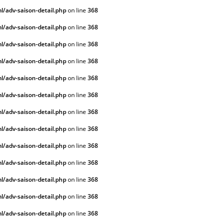
/adv-saison-detail.php
on line
368
/adv-saison-detail.php
on line
368
/adv-saison-detail.php
on line
368
/adv-saison-detail.php
on line
368
/adv-saison-detail.php
on line
368
/adv-saison-detail.php
on line
368
/adv-saison-detail.php
on line
368
/adv-saison-detail.php
on line
368
/adv-saison-detail.php
on line
368
/adv-saison-detail.php
on line
368
/adv-saison-detail.php
on line
368
/adv-saison-detail.php
on line
368
/adv-saison-detail.php
on line
368