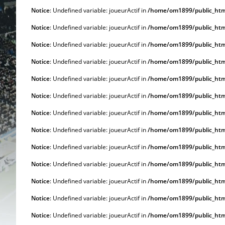
Notice
: Undefined variable: joueurActif in
/home/om1899/public_html
Notice
: Undefined variable: joueurActif in
/home/om1899/public_html
Notice
: Undefined variable: joueurActif in
/home/om1899/public_html
Notice
: Undefined variable: joueurActif in
/home/om1899/public_html
Notice
: Undefined variable: joueurActif in
/home/om1899/public_html
Notice
: Undefined variable: joueurActif in
/home/om1899/public_html
Notice
: Undefined variable: joueurActif in
/home/om1899/public_html
Notice
: Undefined variable: joueurActif in
/home/om1899/public_html
Notice
: Undefined variable: joueurActif in
/home/om1899/public_html
Notice
: Undefined variable: joueurActif in
/home/om1899/public_html
Notice
: Undefined variable: joueurActif in
/home/om1899/public_html
Notice
: Undefined variable: joueurActif in
/home/om1899/public_html
Notice
: Undefined variable: joueurActif in
/home/om1899/public_html