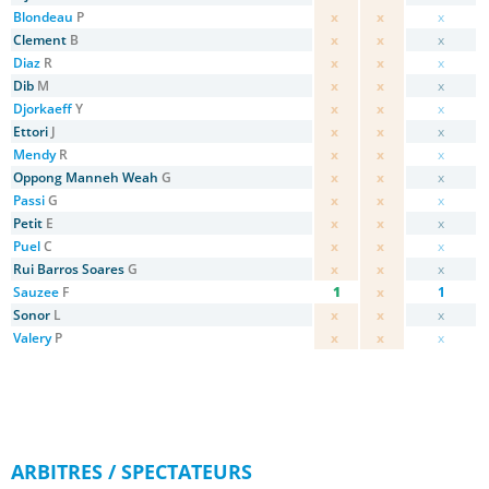
Blondeau
P
x
x
x
Clement
B
x
x
x
Diaz
R
x
x
x
Dib
M
x
x
x
Djorkaeff
Y
x
x
x
Ettori
J
x
x
x
Mendy
R
x
x
x
Oppong Manneh Weah
G
x
x
x
Passi
G
x
x
x
Petit
E
x
x
x
Puel
C
x
x
x
Rui Barros Soares
G
x
x
x
Sauzee
F
1
x
1
Sonor
L
x
x
x
Valery
P
x
x
x
ARBITRES / SPECTATEURS