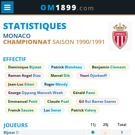
OM
1899
.com
STATISTIQUES
MONACO
CHAMPIONNAT
SAISON 1990/1991
EFFECTIF
Dominique
Bijotat
Patrick
Blondeau
Benjamin
Clement
Ramon Angel
Diaz
Marcel
Dib
Youri
Djorkaeff
Jean-Luc
Ettori
Roger
Mendy
George
Oppong Manneh Weah
Gérald
Passi
Emmanuel
Petit
Claude
Puel
Gil
Rui Barros Soares
Franck
Sauzee
Luc
Sonor
Patrick
Valery
JOUEURS
11j
29j
Total
Bijotat
D
x
1