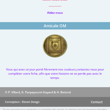
-------------
Aidez-nous
Amicale OM
Vous qui avez un jour porté fièrement nos couleurs,contactez nous pour
compléter votre fiche, afin que votre histoire ne se perde pas avec le
temps.
© P. Villard, G. Parpayouné-Gayard & H. Betend
Contact
Conception : Eleven Design
Toute reproduction intégrale ou partielle des textes ou photos est strictement interdite.