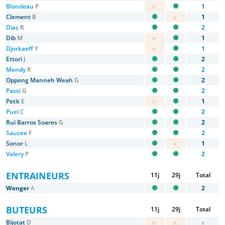
Blondeau
P
x
1
Clement
B
x
1
Diaz
R
2
Dib
M
x
1
Djorkaeff
Y
x
1
Ettori
J
2
Mendy
R
2
Oppong Manneh Weah
G
2
Passi
G
2
Petit
E
x
1
Puel
C
2
Rui Barros Soares
G
2
Sauzee
F
2
Sonor
L
x
1
Valery
P
2
ENTRAINEURS
11j
29j
Total
Wenger
A
2
BUTEURS
11j
29j
Total
Bijotat
D
x
x
x