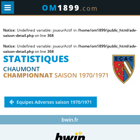
OM
1899
.com
Notice
: Undefined variable: joueurActif in
/home/om1899/public_html/adv-
saison-detail.php
on line
368
Notice
: Undefined variable: joueurActif in
/home/om1899/public_html/adv-
saison-detail.php
on line
368
STATISTIQUES
CHAUMONT
CHAMPIONNAT
SAISON 1970/1971
Equipes Adverses saison 1970/1971
bwin.fr