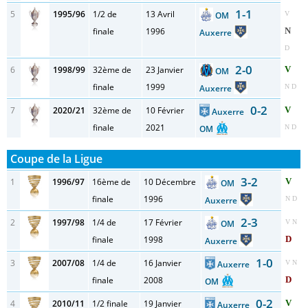
1-1
5
1995/96
1/2 de
13 Avril
OM
V
finale
1996
N
Auxerre
D
2-0
6
1998/99
32ème de
23 Janvier
V
OM
finale
1999
Auxerre
N D
0-2
7
2020/21
32ème de
10 Février
V
Auxerre
finale
2021
OM
N D
Coupe de la Ligue
3-2
1
1996/97
16ème de
10 Décembre
V
OM
finale
1996
Auxerre
N D
2-3
2
1997/98
1/4 de
17 Février
OM
V N
finale
1998
D
Auxerre
1-0
3
2007/08
1/4 de
16 Janvier
Auxerre
V N
finale
2008
D
OM
0-2
4
2010/11
1/2 finale
19 Janvier
V
Auxerre