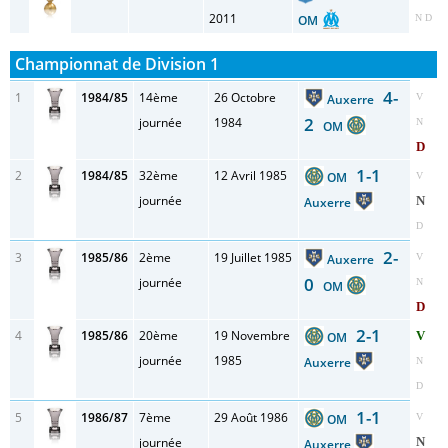
2011
OM
N D
Championnat de Division 1
4-
1
1984/85
14ème
26 Octobre
Auxerre
V
2
journée
1984
N
OM
D
1-1
2
1984/85
32ème
12 Avril 1985
OM
V
journée
N
Auxerre
D
2-
3
1985/86
2ème
19 Juillet 1985
Auxerre
V
0
journée
N
OM
D
2-1
4
1985/86
20ème
19 Novembre
V
OM
journée
1985
Auxerre
N
D
1-1
5
1986/87
7ème
29 Août 1986
OM
V
journée
N
Auxerre