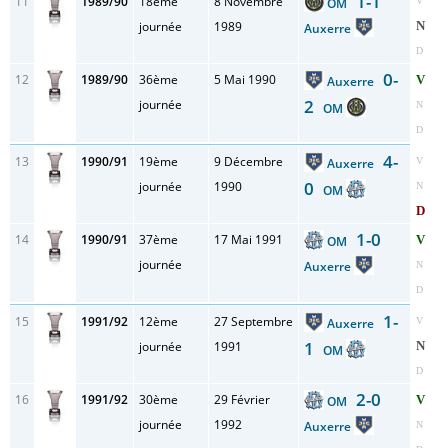
1-1
11
1989/90
18ème
8 Novembre
OM
V
journée
1989
N
Auxerre
D
0-
12
1989/90
36ème
5 Mai 1990
V
Auxerre
2
journée
N
OM
D
4-
13
1990/91
19ème
9 Décembre
Auxerre
V
0
journée
1990
N
OM
D
1-0
14
1990/91
37ème
17 Mai 1991
V
OM
journée
Auxerre
N
D
1-
15
1991/92
12ème
27 Septembre
Auxerre
V
1
journée
1991
N
OM
D
2-0
16
1991/92
30ème
29 Février
V
OM
journée
1992
Auxerre
N