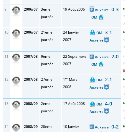
0-3
9
2006/07
3ème
19 Août 2006
V
Auxerre
journée
OM
N
D
3-1
10
2006/07
21ème
24 Janvier
V
OM
journée
2007
Auxerre
N
D
2-0
11
2007/08
9ème
22 Septembre
Auxerre
V
journée
2007
OM
N
D
er
2-1
12
2007/08
27ème
1
Mars
V
OM
journée
2008
Auxerre
N
D
4-0
13
2008/09
2ème
17 Août 2008
V
OM
journée
Auxerre
N
D
0-2
14
2008/09
20ème
10 Janvier
V
Auxerre