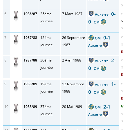
D
0-
6
1986/87
25ème
7 Mars 1987
Auxerre
V
0
journée
N
OM
D
0-1
7
1987/88
12ème
26 Septembre
OM
V
journée
1987
Auxerre
N
D
2-
8
1987/88
30ème
2 Avril 1988
Auxerre
V
0
journée
N
OM
D
1-
9
1988/89
19ème
12 Novembre
Auxerre
V
0
journée
1988
N
OM
D
2-1
10
1988/89
37ème
20 Mai 1989
V
OM
journée
Auxerre
N
D