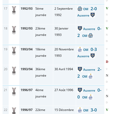
D
2-0
17
1992/93
5ème
2 Septembre
V
OM
journée
1992
Auxerre
N
D
0-
18
1992/93
23ème
30 Janvier
V
Auxerre
2
journée
1993
N
OM
D
0-3
19
1993/94
18ème
20 Novembre
OM
V
journée
1993
Auxerre
N
D
2-
20
1993/94
36ème
30 Avril 1994
Auxerre
V
2
journée
N
OM
D
0-
21
1996/97
4ème
27 Août 1996
Auxerre
V
0
journée
N
OM
D
3-0
22
1996/97
22ème
15 Décembre
V
OM