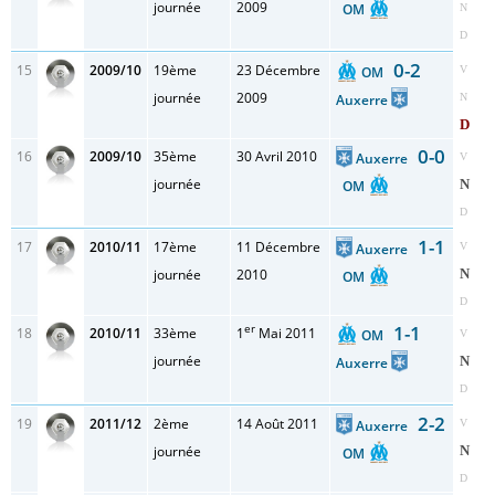
journée
2009
OM
N
D
0-2
15
2009/10
19ème
23 Décembre
OM
V
journée
2009
Auxerre
N
D
0-0
16
2009/10
35ème
30 Avril 2010
Auxerre
V
journée
N
OM
D
1-1
17
2010/11
17ème
11 Décembre
Auxerre
V
journée
2010
N
OM
D
er
1-1
18
2010/11
33ème
1
Mai 2011
OM
V
journée
N
Auxerre
D
2-2
19
2011/12
2ème
14 Août 2011
Auxerre
V
journée
N
OM
D