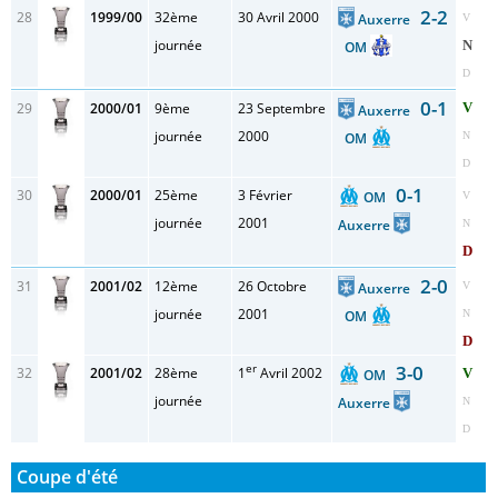
2-2
28
1999/00
32ème
30 Avril 2000
Auxerre
V
journée
N
OM
D
0-1
29
2000/01
9ème
23 Septembre
V
Auxerre
journée
2000
OM
N
D
0-1
30
2000/01
25ème
3 Février
OM
V
journée
2001
Auxerre
N
D
2-0
31
2001/02
12ème
26 Octobre
Auxerre
V
journée
2001
OM
N
D
er
3-0
32
2001/02
28ème
1
Avril 2002
V
OM
journée
Auxerre
N
D
Coupe d'été