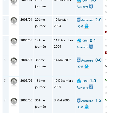
OM
journée
Auxerre
N
D
2-0
4
2003/04
20ème
10 Janvier
Auxerre
V
journée
2004
OM
N
D
0-1
5
2004/05
18ème
11 Décembre
OM
V
journée
2004
Auxerre
N
D
0-0
6
2004/05
36ème
14 Mai 2005
Auxerre
V
journée
N
OM
D
1-0
7
2005/06
18ème
10 Décembre
V
OM
journée
2005
Auxerre
N
D
1-2
8
2005/06
36ème
3 Mai 2006
V
Auxerre
journée
OM
N
D