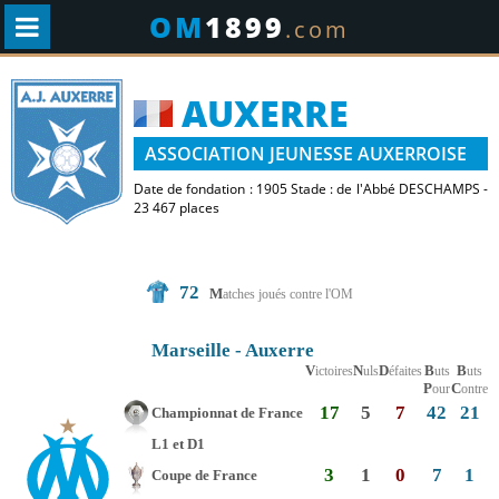
OM
1899
.com
AUXERRE
ASSOCIATION JEUNESSE AUXERROISE
Date de fondation : 1905 Stade : de l'Abbé DESCHAMPS -
23 467 places
72
M
atches joués contre l'OM
Marseille - Auxerre
V
N
D
B
B
ictoires
uls
éfaites
uts
uts
P
C
our
ontre
17
5
7
42
21
Championnat de France
L1 et D1
3
1
0
7
1
Coupe de France