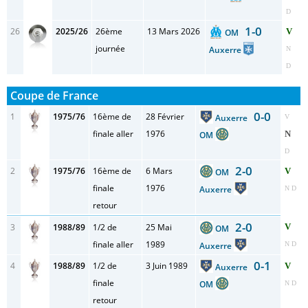
D
1-0
26
2025/26
26ème
13 Mars 2026
V
OM
journée
Auxerre
N
D
Coupe de France
0-0
1
1975/76
16ème de
28 Février
Auxerre
V
finale aller
1976
N
OM
D
2-0
2
1975/76
16ème de
6 Mars
V
OM
finale
1976
Auxerre
N D
retour
2-0
3
1988/89
1/2 de
25 Mai
V
OM
finale aller
1989
Auxerre
N D
0-1
4
1988/89
1/2 de
3 Juin 1989
V
Auxerre
finale
OM
N D
retour