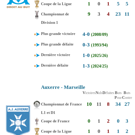
1
0
1
5
5
Coupe de la Ligue
9
3
4
23
11
Championnat de
Division 1
Plus grande victoire
4-0
(2008/09)
Plus grande défaite
0-3
(1993/94)
Dernière victoire
1-0
(2025/26)
Dernière défaite
1-3
(2024/25)
Auxerre - Marseille
V
N
D
B
B
ictoires
uls
éfaites
uts
uts
P
C
our
ontre
10
11
8
34
27
Championnat de France
L1 et D1
0
1
2
0
3
Coupe de France
1
0
1
1
2
Coupe de la Ligue