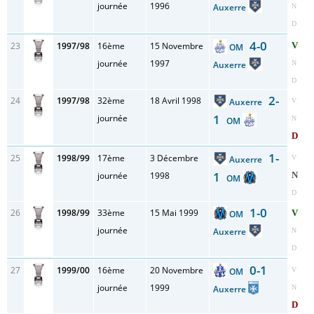
journée
1996
Auxerre
N
D
4-0
23
1997/98
16ème
15 Novembre
V
OM
journée
1997
Auxerre
N
D
2-
24
1997/98
32ème
18 Avril 1998
Auxerre
V
1
journée
N
OM
D
1-
25
1998/99
17ème
3 Décembre
Auxerre
V
1
journée
1998
N
OM
D
1-0
26
1998/99
33ème
15 Mai 1999
V
OM
journée
Auxerre
N
D
0-1
27
1999/00
16ème
20 Novembre
OM
V
journée
1999
Auxerre
N
D