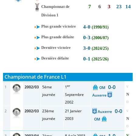
7
6
3
23
14
Championnat de
Division 1
Plus grande victoire
4-0
(1990/91)
Plus grande défaite
0-3
(2006/07)
Dernière victoire
3-0
(2024/25)
Dernière défaite
0-1
(2025/26)
Championnat de France L1
er
0-0
1
2002/03
5ème
1
OM
V
journée
Septembre
N
Auxerre
2002
D
0-0
2
2002/03
23ème
21 Janvier
Auxerre
V
journée
2003
N
OM
D
1-0
3
2003/04
2ème
8 Août 2003
V