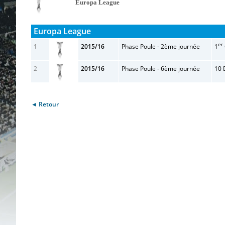
Europa League
Europa League
er
1
2015/16
Phase Poule - 2ème journée
1
2
2015/16
Phase Poule - 6ème journée
10 
◄ Retour