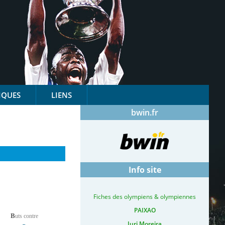
IQUES
LIENS
bwin.fr
Info site
Fiches des olympiens & olympiennes
PAIXAO
B
uts contre
Iuri Moreira