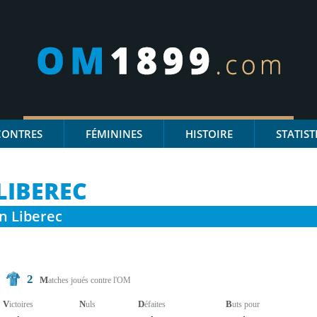
CONTRES
FÉMININES
HISTOIRE
STATIST
LIBEREC
an Liberec
2
M
atches joués contre l'OM
V
N
D
B
ictoires
uls
éfaites
uts pour