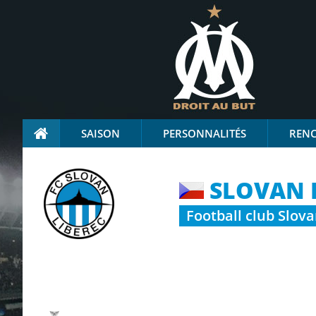
SAISON
PERSONNALITÉS
REN
SLOVAN 
Football club Slov