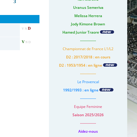
3
Uranus Semeriva
Melissa Herrera
Jody Kimone Brown
D
V N
Hamed Junior Traore
-------------
V
N D
Championnat de France L1/L2
D2 : 2017/2018 : en cours
D2 : 1953/1954 : en ligne
-------------
Le Provencal
1992/1993 : en ligne
-------------
Equipe Feminine
Saison 2025/2026
-------------
Aidez-nous