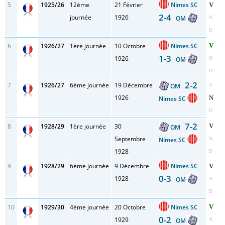
5
1925/26
12ème
21 Février
Nimes SC
V
2-4
journée
1926
OM
N
D
6
1926/27
1ère journée
10 Octobre
Nimes SC
V
1-3
1926
OM
N
D
2-2
7
1926/27
6ème journée
19 Décembre
OM
V
1926
N
Nimes SC
D
7-2
8
1928/29
1ère journée
30
V
OM
Septembre
Nimes SC
N
1928
D
9
1928/29
6ème journée
9 Décembre
Nimes SC
V
0-3
1928
OM
N
D
10
1929/30
4ème journée
20 Octobre
Nimes SC
V
0-2
1929
OM
N