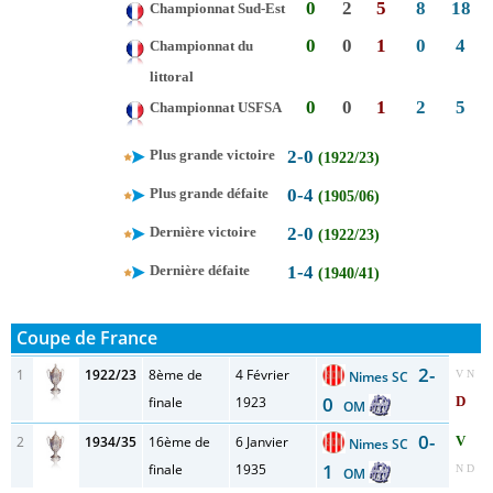
0
2
5
8
18
Championnat Sud-Est
0
0
1
0
4
Championnat du
littoral
0
0
1
2
5
Championnat USFSA
Plus grande victoire
2-0
(1922/23)
Plus grande défaite
0-4
(1905/06)
Dernière victoire
2-0
(1922/23)
Dernière défaite
1-4
(1940/41)
Coupe de France
2-
1
1922/23
8ème de
4 Février
Nimes SC
V N
0
finale
1923
D
OM
0-
2
1934/35
16ème de
6 Janvier
V
Nimes SC
1
finale
1935
N D
OM