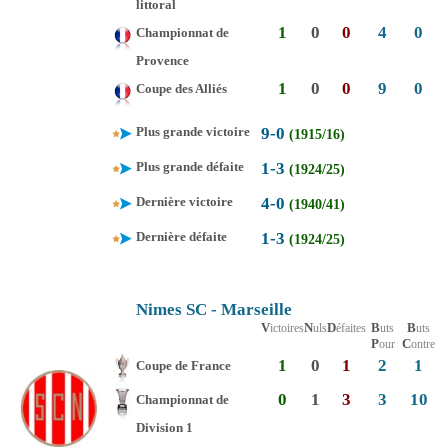
littoral
1
0
0
4
0
Championnat de
Provence
1
0
0
9
0
Coupe des Alliés
Plus grande victoire
9-0
(1915/16)
Plus grande défaite
1-3
(1924/25)
Dernière victoire
4-0
(1940/41)
Dernière défaite
1-3
(1924/25)
Nimes SC - Marseille
V
N
D
B
B
ictoires
uls
éfaites
uts
uts
P
C
our
ontre
1
0
1
2
1
Coupe de France
0
1
3
3
10
Championnat de
Division 1