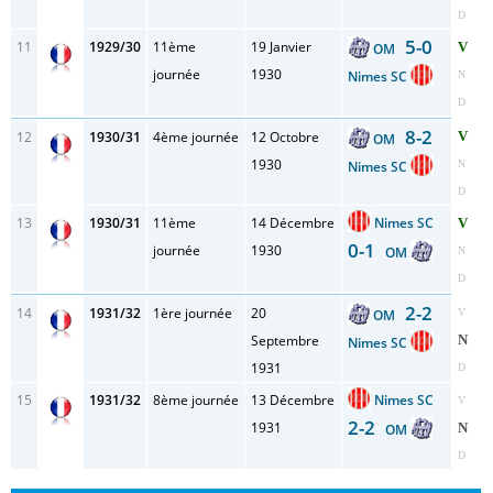
D
5-0
11
1929/30
11ème
19 Janvier
V
OM
journée
1930
Nimes SC
N
D
8-2
12
1930/31
4ème journée
12 Octobre
V
OM
1930
Nimes SC
N
D
13
1930/31
11ème
14 Décembre
Nimes SC
V
0-1
journée
1930
OM
N
D
2-2
14
1931/32
1ère journée
20
OM
V
Septembre
N
Nimes SC
1931
D
15
1931/32
8ème journée
13 Décembre
Nimes SC
V
2-2
1931
N
OM
D