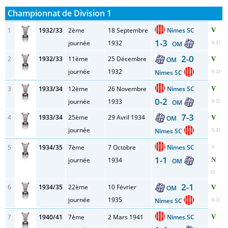
Championnat de Division 1
1
1932/33
2ème
18 Septembre
Nimes SC
V
1-3
journée
1932
OM
N D
2-0
2
1932/33
11ème
25 Décembre
V
OM
journée
1932
Nimes SC
N D
3
1933/34
12ème
26 Novembre
Nimes SC
V
0-2
journée
1933
OM
N D
7-3
4
1933/34
25ème
29 Avril 1934
V
OM
journée
Nimes SC
N D
5
1934/35
7ème
7 Octobre
Nimes SC
V
1-1
journée
1934
N
OM
D
2-1
6
1934/35
22ème
10 Février
V
OM
journée
1935
Nimes SC
N D
7
1940/41
7ème
2 Mars 1941
Nimes SC
V