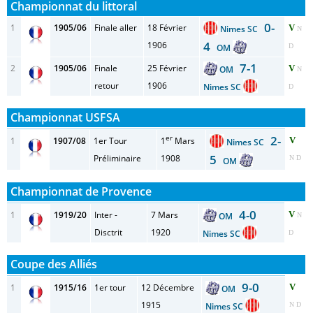
Championnat du littoral
0-
1
1905/06
Finale aller
18 Février
V
Nimes SC
N
4
1906
OM
D
7-1
2
1905/06
Finale
25 Février
V
OM
N
retour
1906
Nimes SC
D
Championnat USFSA
er
2-
1
1907/08
1er Tour
1
Mars
V
Nimes SC
5
Préliminaire
1908
N D
OM
Championnat de Provence
4-0
1
1919/20
Inter -
7 Mars
V
OM
N
Disctrit
1920
Nimes SC
D
Coupe des Alliés
9-0
1
1915/16
1er tour
12 Décembre
V
OM
1915
Nimes SC
N D