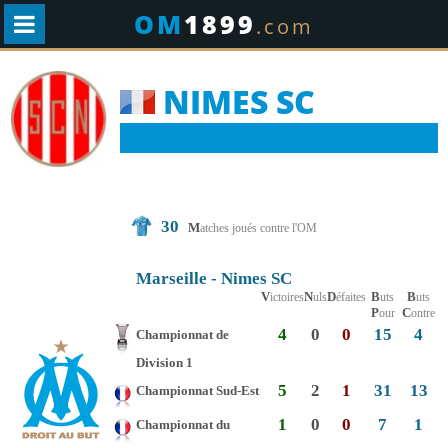
OM
1899
.com
NIMES SC
30
M
atches joués contre l'OM
Marseille - Nimes SC
V
N
D
B
B
ictoires
uls
éfaites
uts
uts
P
C
our
ontre
4
0
0
15
4
Championnat de
Division 1
5
2
1
31
13
Championnat Sud-Est
1
0
0
7
1
Championnat du