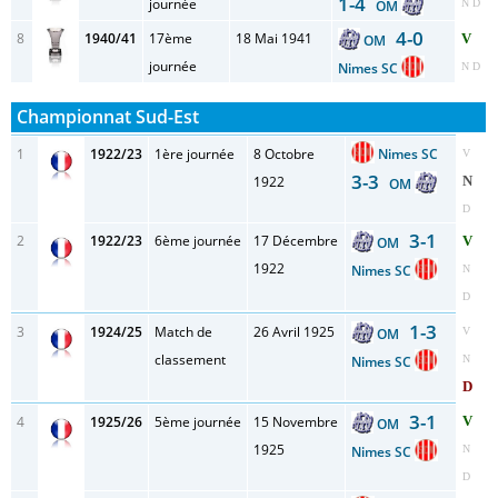
1-4
journée
OM
N D
4-0
8
1940/41
17ème
18 Mai 1941
V
OM
journée
Nimes SC
N D
Championnat Sud-Est
1
1922/23
1ère journée
8 Octobre
Nimes SC
V
3-3
1922
N
OM
D
3-1
2
1922/23
6ème journée
17 Décembre
V
OM
1922
Nimes SC
N
D
1-3
3
1924/25
Match de
26 Avril 1925
OM
V
classement
Nimes SC
N
D
3-1
4
1925/26
5ème journée
15 Novembre
V
OM
1925
Nimes SC
N
D