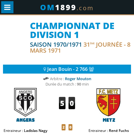
OM
1899
.com
CHAMPIONNAT DE
DIVISION 1
SAISON 1970/1971
31
JOURNÉE - 8
ÈME
MARS 1971
Jean Bouin - 2 766
Arbitre :
Roger Mouton
Durée du match :
90
min
5
0
Angers
Metz
2
0
Entraineur :
Ladislas Nagy
Entraineur :
René Fuchs