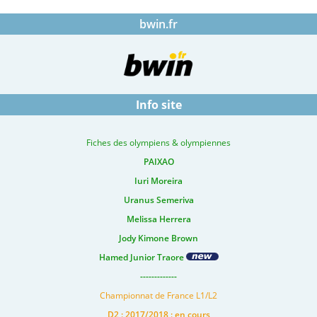
bwin.fr
Info site
Fiches des olympiens & olympiennes
PAIXAO
Iuri Moreira
Uranus Semeriva
Melissa Herrera
Jody Kimone Brown
Hamed Junior Traore
-------------
Championnat de France L1/L2
D2 : 2017/2018 : en cours