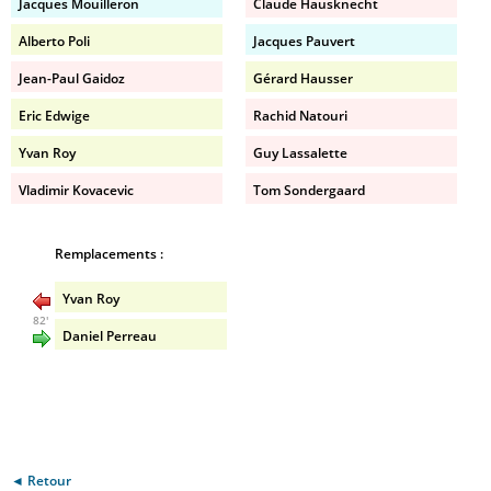
Jacques Mouilleron
Claude Hausknecht
Alberto Poli
Jacques Pauvert
Jean-Paul Gaidoz
Gérard Hausser
Eric Edwige
Rachid Natouri
Yvan Roy
Guy Lassalette
Vladimir Kovacevic
Tom Sondergaard
Remplacements :
Yvan Roy
82'
Daniel Perreau
◄ Retour