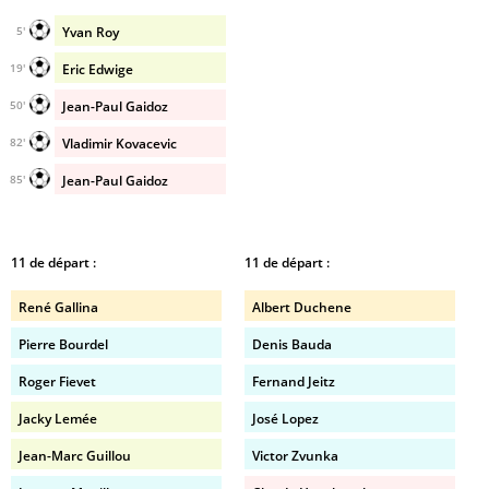
Yvan Roy
5'
Eric Edwige
19'
Jean-Paul Gaidoz
50'
Vladimir Kovacevic
82'
Jean-Paul Gaidoz
85'
11 de départ :
11 de départ :
René Gallina
Albert Duchene
Pierre Bourdel
Denis Bauda
Roger Fievet
Fernand Jeitz
Jacky Lemée
José Lopez
Jean-Marc Guillou
Victor Zvunka