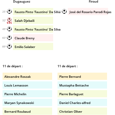
Dugauguez
Firoud
Fausto Pinto 'Faustino' Da Silva
José del Rosario Parodi Rojas
25'
53'
Salah Djebaili
32'
Fausto Pinto 'Faustino' Da Silva
49'
Claude Breny
83'
Emilio Salaber
89'
11 de départ :
11 de départ :
Alexandre Roszak
Pierre Bernard
Louis Lemasson
Mustapha Bettache
Pierre Michelin
Pierre Barlaguet
Maryan Synakowski
Daniel Charles-alfred
Bernard Roubaud
Christian Oliver