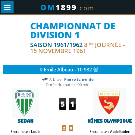
OM
1899
.com
CHAMPIONNAT DE
DIVISION 1
SAISON 1961/1962
8
JOURNÉE -
ÈME
15 NOVEMBRE 1961
Emile Albeau - 10 982
Arbitre :
Pierre Schwinte
Durée du match :
90
min
5
1
Sedan
Nîmes Olympique
2
0
Entraineur :
Louis
Entraineur :
Abdelkader