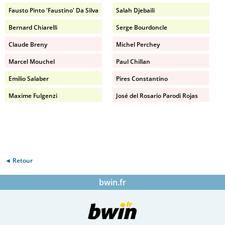
Fausto Pinto 'Faustino' Da Silva
Salah Djebaili
Bernard Chiarelli
Serge Bourdoncle
Claude Breny
Michel Perchey
Marcel Mouchel
Paul Chillan
Emilio Salaber
Pires Constantino
Maxime Fulgenzi
José del Rosario Parodi Rojas
◄ Retour
bwin.fr