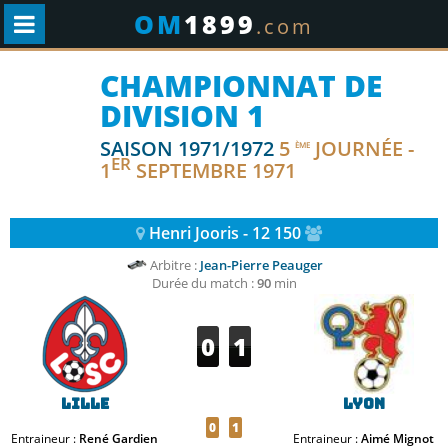
OM
1899
.com
CHAMPIONNAT DE
DIVISION 1
SAISON 1971/1972
5
JOURNÉE -
ÈME
ER
1
SEPTEMBRE 1971
Henri Jooris - 12 150
Arbitre :
Jean-Pierre Peauger
Durée du match :
90
min
0
1
Lille
Lyon
0
1
Entraineur :
René Gardien
Entraineur :
Aimé Mignot