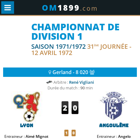
OM
1899
.com
CHAMPIONNAT DE
DIVISION 1
SAISON 1971/1972
31
JOURNÉE -
ÈME
12 AVRIL 1972
Gerland - 8 020
Arbitre :
René Vigliani
Durée du match :
90
min
2
0
Lyon
Angoulème
1
0
Entraineur :
Aimé Mignot
Entraineur :
Angelo