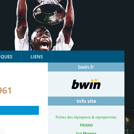
IQUES
LIENS
bwin.fr
961
Info site
Fiches des olympiens & olympiennes
PAIXAO
Iuri Moreira