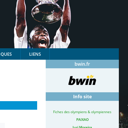
IQUES
LIENS
bwin.fr
Info site
Fiches des olympiens & olympiennes
PAIXAO
Iuri Moreira