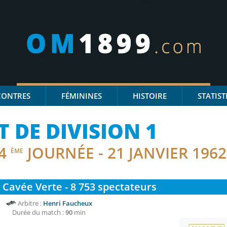
CONTRES
FÉMININES
HISTOIRE
STATIST
DE DIVISION 1
4
JOURNÉE - 21 JANVIER 1962
ÈME
 Cavée Verte - 8 753
spectateurs
Arbitre :
Henri Faucheux
Durée du match :
90
min