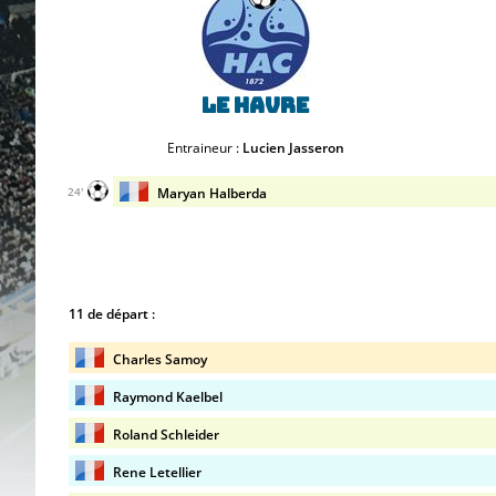
Le Havre
Entraineur :
Lucien Jasseron
Maryan Halberda
24'
11 de départ :
Charles Samoy
Raymond Kaelbel
Roland Schleider
Rene Letellier