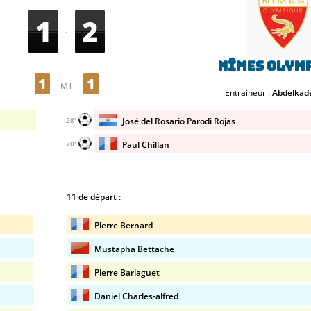
1
2
-
Nîmes Olym
1
1
MT
Entraineur :
Abdelkade
José del Rosario Parodi Rojas
28'
Paul Chillan
70'
11 de départ :
Pierre Bernard
Mustapha Bettache
Pierre Barlaguet
Daniel Charles-alfred