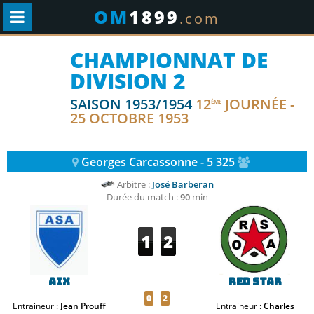
OM
1899
.com
CHAMPIONNAT DE
DIVISION 2
SAISON 1953/1954
12
JOURNÉE -
ÈME
25 OCTOBRE 1953
Georges Carcassonne - 5 325
Arbitre :
José Barberan
Durée du match :
90
min
1
2
Aix
Red Star
0
2
Entraineur :
Jean Prouff
Entraineur :
Charles