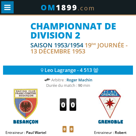
OM
1899
.com
CHAMPIONNAT DE
DIVISION 2
SAISON 1953/1954
19
JOURNÉE -
ÈME
13 DÉCEMBRE 1953
Leo Lagrange - 4 513
Arbitre :
Roger Machin
Durée du match :
90
min
0
0
Besançon
Grenoble
0
0
Entraineur :
Paul Wartel
Entraineur :
Robert