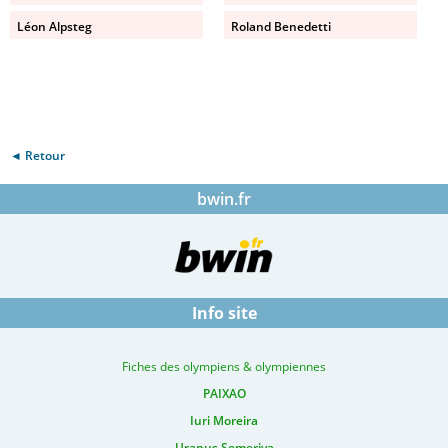
Léon Alpsteg
Roland Benedetti
◄ Retour
bwin.fr
Info site
Fiches des olympiens & olympiennes
PAIXAO
Iuri Moreira
Uranus Semeriva