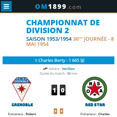
OM
1899
.com
CHAMPIONNAT DE
DIVISION 2
SAISON 1953/1954
36
JOURNÉE - 8
ÈME
MAI 1954
Charles Berty - 1 665
Arbitre :
Verillon
Durée du match :
90
min
1
0
Grenoble
Red Star
0
0
Entraineur :
Robert
Entraineur :
Charles