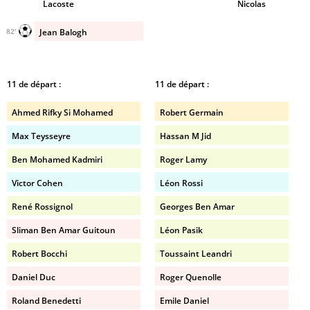
Lacoste
Nicolas
Jean Balogh
82'
11 de départ :
11 de départ :
Ahmed Rifky Si Mohamed
Robert Germain
Max Teysseyre
Hassan M Jid
Ben Mohamed Kadmiri
Roger Lamy
Victor Cohen
Léon Rossi
René Rossignol
Georges Ben Amar
Sliman Ben Amar Guitoun
Léon Pasik
Robert Bocchi
Toussaint Leandri
Daniel Duc
Roger Quenolle
Roland Benedetti
Emile Daniel