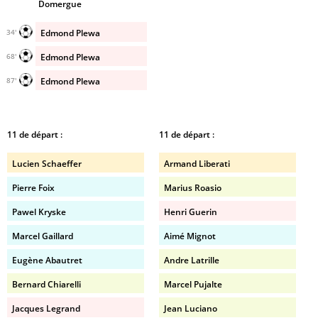
Domergue
Edmond Plewa
34'
Edmond Plewa
68'
Edmond Plewa
87'
11 de départ :
11 de départ :
Lucien Schaeffer
Armand Liberati
Pierre Foix
Marius Roasio
Pawel Kryske
Henri Guerin
Marcel Gaillard
Aimé Mignot
Eugène Abautret
Andre Latrille
Bernard Chiarelli
Marcel Pujalte
Jacques Legrand
Jean Luciano