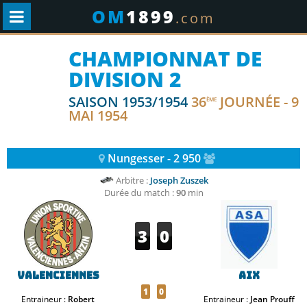
OM
1899
.com
CHAMPIONNAT DE
DIVISION 2
SAISON 1953/1954
36
JOURNÉE - 9
ÈME
MAI 1954
Nungesser - 2 950
Arbitre :
Joseph Zuszek
Durée du match :
90
min
3
0
Valenciennes
Aix
1
0
Entraineur :
Robert
Entraineur :
Jean Prouff