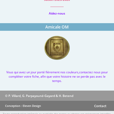
-------------
Aidez-nous
Amicale OM
Vous qui avez un jour porté fièrement nos couleurs,contactez nous pour
compléter votre fiche, afin que votre histoire ne se perde pas avec le
temps.
© P. Villard, G. Parpayouné-Gayard & H. Betend
Contact
Conception : Eleven Design
Toute reproduction intégrale ou partielle des textes ou photos est strictement interdite.