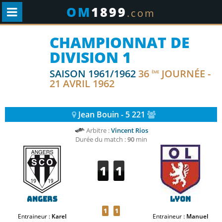
OM
1899
.com
CHAMPIONNAT DE
DIVISION 1
SAISON 1961/1962
36
JOURNÉE -
ÈME
21 AVRIL 1962
Jean Bouin - 5 221
Arbitre :
Vincent Rios
Durée du match :
90
min
1
1
Angers
Lyon
1
1
Entraineur :
Karel
Entraineur :
Manuel