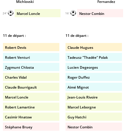
Michlovski
Fernandez
Marcel Loncle
Nestor Combin
24'
16'
11 de départ :
11 de départ :
Robert Devis
Claude Hugues
Robert Venturi
Tadeusz "Thadée" Polak
Zygmunt Chlosta
Lucien Degeorges
Charles Vidal
Roger Duffez
Claude Bourrigault
Aimé Mignot
Marcel Loncle
Jean-Louis Rivoire
Robert Lamartine
Marcel Leborgne
Casimir Hnatow
Guy Hatchi
Stéphane Bruey
Nestor Combin