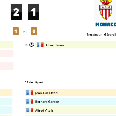
2
1
-
Monac
1
0
MT
Entraineur :
Gérard 
Albert Emon
85'
11 de départ :
Jean-Luc Ettori
Bernard Gardon
Alfred Vitalis