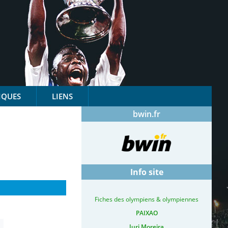
IQUES
LIENS
bwin.fr
Info site
Fiches des olympiens & olympiennes
PAIXAO
Iuri Moreira