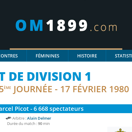
CONTRES
FÉMININES
HISTOIRE
STATIST
DE DIVISION 1
5
JOURNÉE - 17 FÉVRIER 1980
ÈME
rcel Picot - 6 668
spectateurs
Arbitre :
Alain Delmer
Durée du match :
90
min