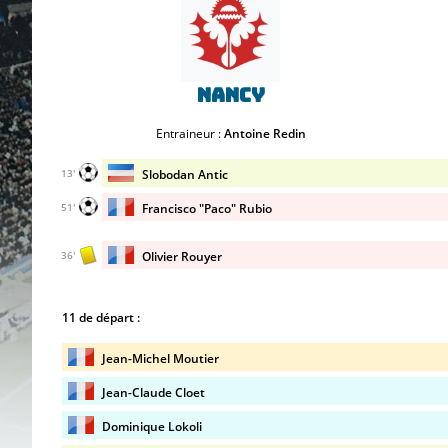
Nancy
Entraineur :
Antoine Redin
Slobodan Antic
13'
Francisco "Paco" Rubio
51'
Olivier Rouyer
36'
11 de départ :
Jean-Michel Moutier
Jean-Claude Cloet
Dominique Lokoli