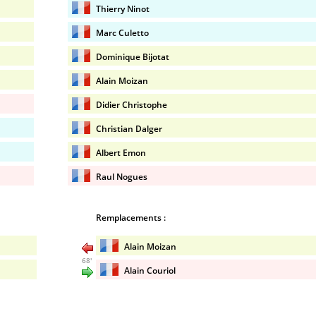
Thierry Ninot
Marc Culetto
Dominique Bijotat
Alain Moizan
Didier Christophe
Christian Dalger
Albert Emon
Raul Nogues
Remplacements :
Alain Moizan
68'
Alain Couriol