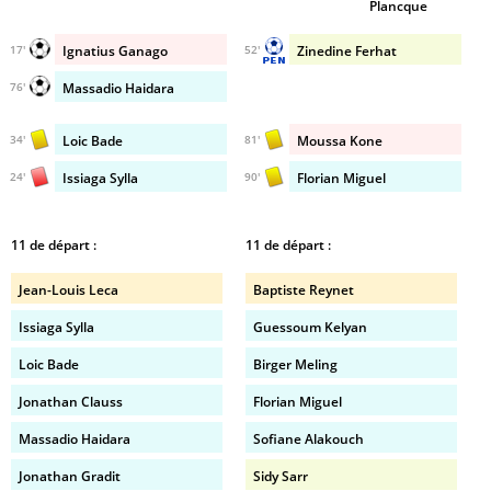
Plancque
Ignatius Ganago
Zinedine Ferhat
17'
52'
Massadio Haidara
76'
Loic Bade
Moussa Kone
34'
81'
Issiaga Sylla
Florian Miguel
24'
90'
11 de départ :
11 de départ :
Jean-Louis Leca
Baptiste Reynet
Issiaga Sylla
Guessoum Kelyan
Loic Bade
Birger Meling
Jonathan Clauss
Florian Miguel
Massadio Haidara
Sofiane Alakouch
Jonathan Gradit
Sidy Sarr