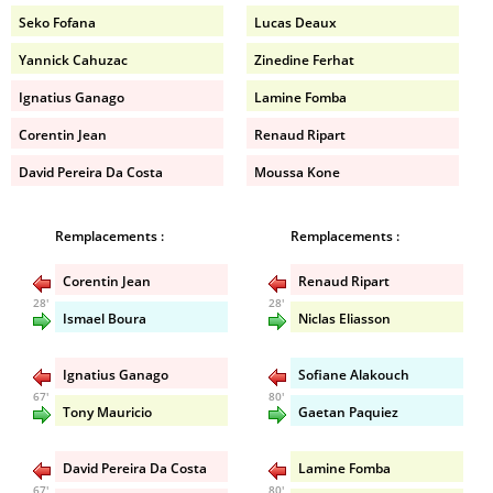
Seko Fofana
Lucas Deaux
Yannick Cahuzac
Zinedine Ferhat
Ignatius Ganago
Lamine Fomba
Corentin Jean
Renaud Ripart
David Pereira Da Costa
Moussa Kone
Remplacements :
Remplacements :
Corentin Jean
Renaud Ripart
28'
28'
Ismael Boura
Niclas Eliasson
Ignatius Ganago
Sofiane Alakouch
67'
80'
Tony Mauricio
Gaetan Paquiez
David Pereira Da Costa
Lamine Fomba
67'
80'