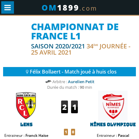
OM
1899
.com
CHAMPIONNAT DE
FRANCE L1
SAISON 2020/2021
34
JOURNÉE -
ÈME
25 AVRIL 2021
Félix Bollaert - Match joué à huis clos
Arbitre :
Aurelien Petit
Durée du match :
90
min
2
1
Lens
Nîmes Olympique
1
0
Entraineur :
Franck Haise
Entraineur :
Pascal