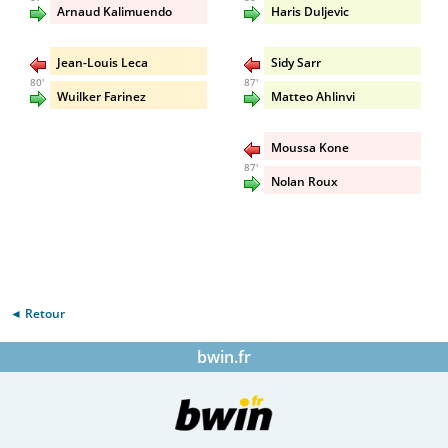
Arnaud Kalimuendo
Haris Duljevic
Jean-Louis Leca
Sidy Sarr
80'
87'
Wuilker Farinez
Matteo Ahlinvi
Moussa Kone
87'
Nolan Roux
◄ Retour
bwin.fr