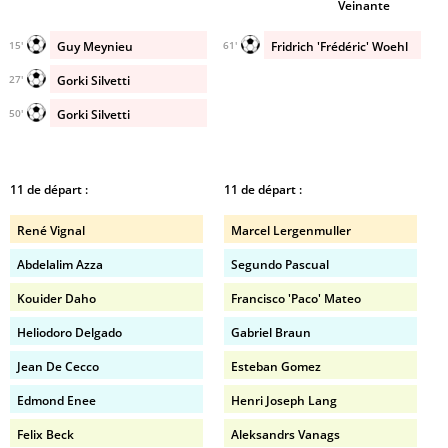
Veinante
Guy Meynieu
Fridrich 'Frédéric' Woehl
15'
61'
Gorki Silvetti
27'
Gorki Silvetti
50'
11 de départ :
11 de départ :
René Vignal
Marcel Lergenmuller
Abdelalim Azza
Segundo Pascual
Kouider Daho
Francisco 'Paco' Mateo
Heliodoro Delgado
Gabriel Braun
Jean De Cecco
Esteban Gomez
Edmond Enee
Henri Joseph Lang
Felix Beck
Aleksandrs Vanags