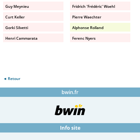
Guy Meynieu
Fridrich 'Frédéric' Woehl
Curt Keller
Pierre Waechter
Gorki Silvetti
Alphonse Rolland
Henri Cammarata
Ferenc Nyers
◄ Retour
bwin.fr
Info site