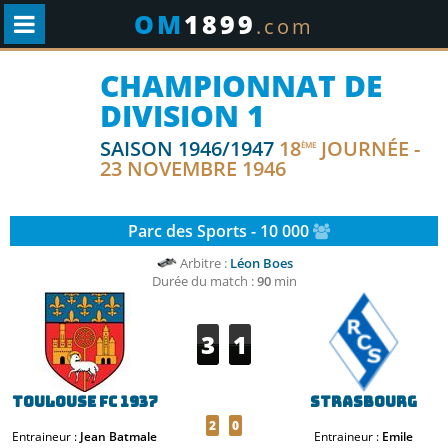
OM
1899
.com
CHAMPIONNAT DE
DIVISION 1
SAISON 1946/1947
18
JOURNÉE -
ÈME
23 NOVEMBRE 1946
Parc des Sports - 10 000
Arbitre :
Léon Boes
Durée du match :
90
min
3
1
Toulouse FC 1937
Strasbourg
2
0
Entraineur :
Jean Batmale
Entraineur :
Emile