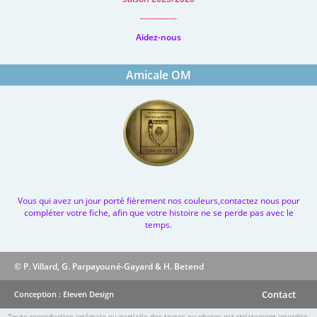
-------------
Aidez-nous
Amicale OM
Vous qui avez un jour porté fièrement nos couleurs,contactez nous pour
compléter votre fiche, afin que votre histoire ne se perde pas avec le
temps.
© P. Villard, G. Parpayouné-Gayard & H. Betend
Contact
Conception : Eleven Design
Toute reproduction intégrale ou partielle des textes ou photos est strictement interdite.