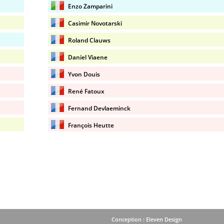
Enzo Zamparini
Casimir Novotarski
Roland Clauws
Daniel Viaene
Yvon Douis
René Fatoux
Fernand Devlaeminck
François Heutte
Conception : Eleven Design