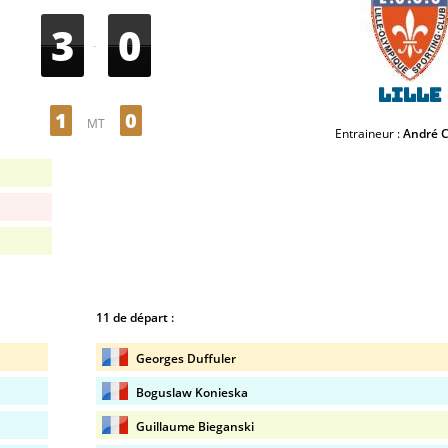
3
0
-
Lille
1
0
MT
Entraineur :
André 
11 de départ :
Georges Duffuler
Boguslaw Konieska
Guillaume Bieganski