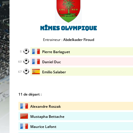
Nîmes Olympique
Entraineur :
Abdelkader Firoud
Pierre Barlaguet
5'
Daniel Duc
60'
Emilio Salaber
67'
11 de départ :
Alexandre Roszak
Mustapha Bettache
Maurice Lafont