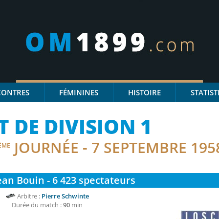
CONTRES
FÉMININES
HISTOIRE
STATIST
DE DIVISION 1
JOURNÉE - 7 SEPTEMBRE 195
ÈME
ean Bouin - 6 423
spectateurs
Arbitre :
Pierre Schwinte
Durée du match :
90
min