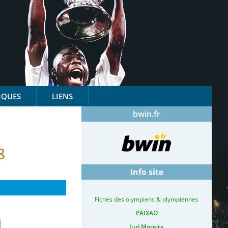
IQUES
LIENS
bwin.fr
8
Info site
Fiches des olympiens & olympiennes
PAIXAO
Iuri Moreira