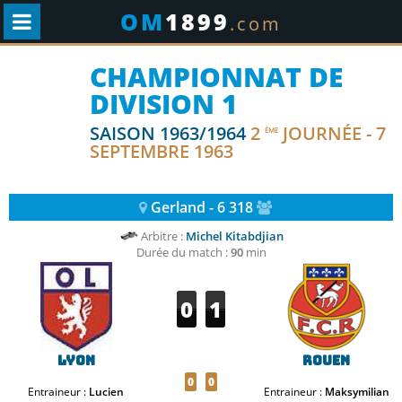
OM
1899
.com
CHAMPIONNAT DE
DIVISION 1
SAISON 1963/1964
2
JOURNÉE - 7
ÈME
SEPTEMBRE 1963
Gerland - 6 318
Arbitre :
Michel Kitabdjian
Durée du match :
90
min
0
1
Lyon
Rouen
0
0
Entraineur :
Lucien
Entraineur :
Maksymilian