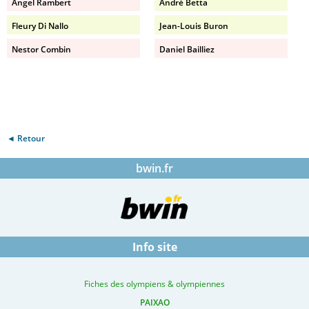
Angel Rambert
André Betta
Fleury Di Nallo
Jean-Louis Buron
Nestor Combin
Daniel Bailliez
◄ Retour
bwin.fr
Info site
Fiches des olympiens & olympiennes
PAIXAO