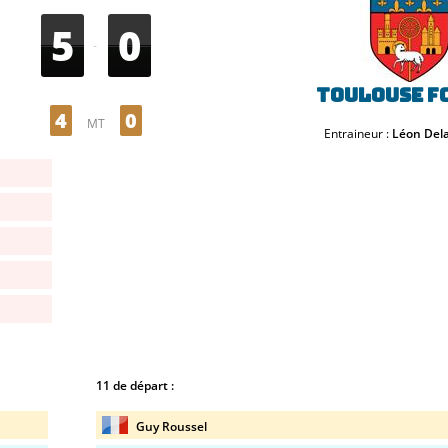
5
0
-
Toulouse FC
4
0
MT
Entraineur :
Léon Dela
11 de départ :
Guy Roussel