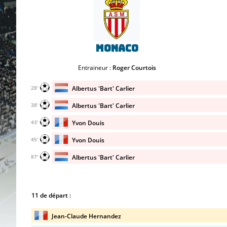
Monaco
Entraineur :
Roger Courtois
Albertus 'Bart' Carlier
28'
Albertus 'Bart' Carlier
38'
Yvon Douis
43'
Yvon Douis
45'
Albertus 'Bart' Carlier
87'
11 de départ :
Jean-Claude Hernandez