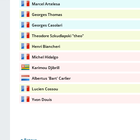
Marcel Artelesa
Georges Thomas
Georges Casolari
Theodore Szkudlapski "theo"
Henri Biancheri
Michel Hidalgo
Karimou Djibrill
Albertus 'Bart' Carlier
Lucien Cossou
Yvon Douis
◄ Retour