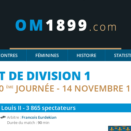
CONTRES
FÉMININES
HISTOIRE
STATIST
DE DIVISION 1
0
JOURNÉE - 14 NOVEMBRE 1
ÈME
Louis II - 3 865
spectateurs
Arbitre :
Francois Eurdekian
Durée du match :
90
min