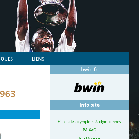
IQUES
LIENS
bwin.fr
963
Info site
Fiches des olympiens & olympiennes
PAIXAO
Iuri Moreira