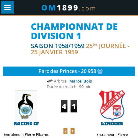
OM
1899
.com
CHAMPIONNAT DE
DIVISION 1
SAISON 1958/1959
25
JOURNÉE -
ÈME
25 JANVIER 1959
Parc des Princes - 20 958
Arbitre :
Marcel Bois
Durée du match :
90
min
4
1
Racing CF
Limoges
2
1
Entraineur :
Pierre Pibarot
Entraineur :
Pierre