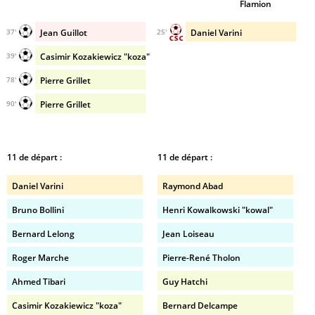
Flamion
Jean Guillot
Daniel Varini
37'
25'
Casimir Kozakiewicz "koza"
39'
Pierre Grillet
78'
Pierre Grillet
90'
11 de départ :
11 de départ :
Daniel Varini
Raymond Abad
Bruno Bollini
Henri Kowalkowski "kowal"
Bernard Lelong
Jean Loiseau
Roger Marche
Pierre-René Tholon
Ahmed Tibari
Guy Hatchi
Casimir Kozakiewicz "koza"
Bernard Delcampe