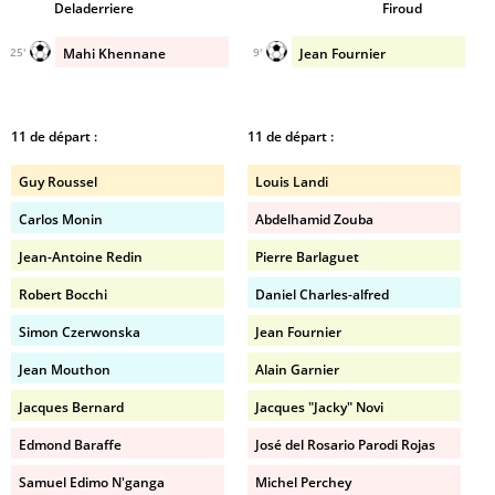
Deladerriere
Firoud
Mahi Khennane
Jean Fournier
25'
9'
11 de départ :
11 de départ :
Guy Roussel
Louis Landi
Carlos Monin
Abdelhamid Zouba
Jean-Antoine Redin
Pierre Barlaguet
Robert Bocchi
Daniel Charles-alfred
Simon Czerwonska
Jean Fournier
Jean Mouthon
Alain Garnier
Jacques Bernard
Jacques "Jacky" Novi
Edmond Baraffe
José del Rosario Parodi Rojas
Samuel Edimo N'ganga
Michel Perchey