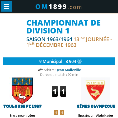
OM
1899
.com
CHAMPIONNAT DE
DIVISION 1
SAISON 1963/1964
13
JOURNÉE -
ÈME
ER
1
DÉCEMBRE 1963
Municipal - 8 904
Arbitre :
Jean Malleville
Durée du match :
90
min
1
1
Toulouse FC 1937
Nîmes Olympique
1
1
Entraineur :
Léon
Entraineur :
Abdelkader