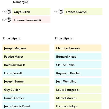
Domergue
Guy Guillon
Francois Soltys
46'
61'
Etienne Sansonetti
85'
11 de départ :
11 de départ :
Joseph Magiera
Maurice Barreau
Patrice Mayet
Bernard Hiegel
Boleslaw Kocik
Claude Robin
Louis Provelli
Raymond Kaelbel
Joseph Bonnel
Jean Wendling
Guy Guillon
Louis Bourgeois
Daniel Cordier
Marcel Moreau
Jean-Claude Piumi
Francois Soltys