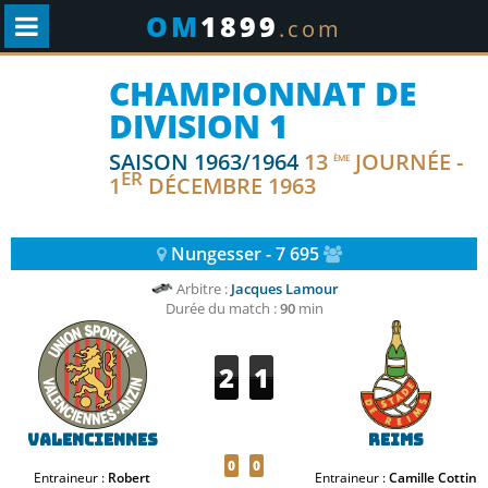
OM
1899
.com
CHAMPIONNAT DE
DIVISION 1
SAISON 1963/1964
13
JOURNÉE -
ÈME
ER
1
DÉCEMBRE 1963
Nungesser - 7 695
Arbitre :
Jacques Lamour
Durée du match :
90
min
2
1
Valenciennes
Reims
0
0
Entraineur :
Robert
Entraineur :
Camille Cottin