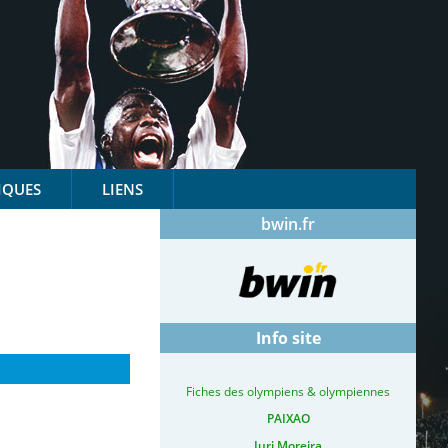
IQUES
LIENS
bwin.fr
Info site
Fiches des olympiens & olympiennes
PAIXAO
Iuri Moreira