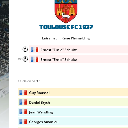
Toulouse FC 1937
Entraineur :
René Pleimelding
Ernest "Ernie" Schultz
1'
Ernest "Ernie" Schultz
55'
11 de départ :
Guy Roussel
Daniel Brych
Jean Wendling
Georges Amanieu