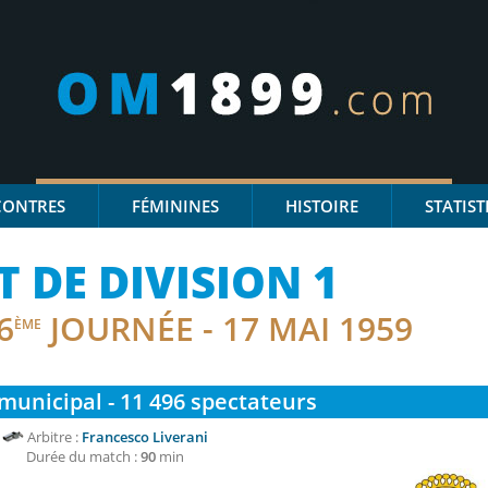
CONTRES
FÉMININES
HISTOIRE
STATIST
DE DIVISION 1
6
JOURNÉE - 17 MAI 1959
ÈME
municipal - 11 496
spectateurs
Arbitre :
Francesco Liverani
Durée du match :
90
min