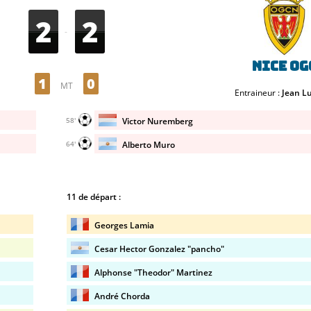
2
2
-
Nice OG
1
0
MT
Entraineur :
Jean L
Victor Nuremberg
58'
Alberto Muro
64'
11 de départ :
Georges Lamia
Cesar Hector Gonzalez "pancho"
Alphonse "Theodor" Martinez
André Chorda