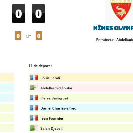
0
0
-
Nîmes Olym
0
0
MT
Entraineur :
Abdelkade
11 de départ :
Louis Landi
Abdelhamid Zouba
Pierre Barlaguet
Daniel Charles-alfred
Jean Fournier
Salah Djebaili