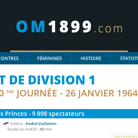
CONTRES
FÉMININES
HISTOIRE
STATIST
DE DIVISION 1
0
JOURNÉE - 26 JANVIER 1964
ÈME
s Princes - 9 898
spectateurs
Arbitre :
André Vuillemin
Durée du match :
90
min