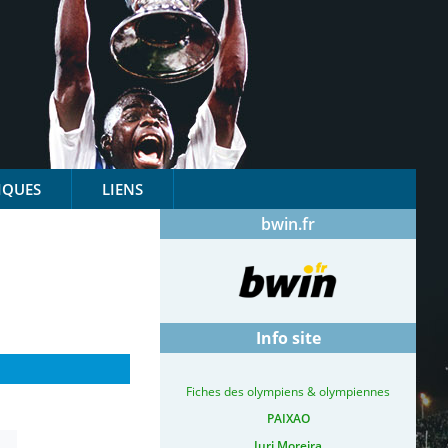
IQUES
LIENS
bwin.fr
Info site
Fiches des olympiens & olympiennes
PAIXAO
Iuri Moreira