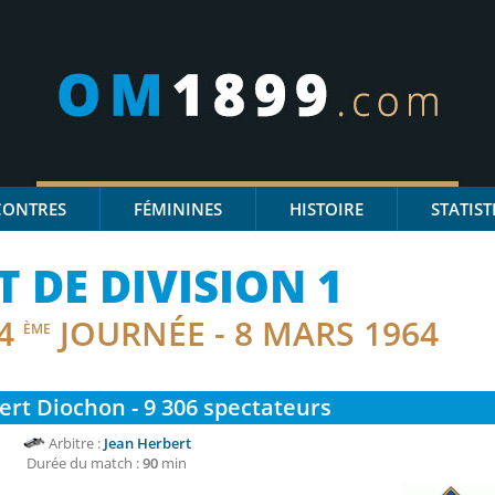
CONTRES
FÉMININES
HISTOIRE
STATIST
DE DIVISION 1
4
JOURNÉE - 8 MARS 1964
ÈME
rt Diochon - 9 306
spectateurs
Arbitre :
Jean Herbert
Durée du match :
90
min