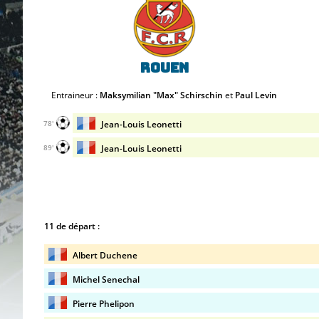
Rouen
Entraineur :
Maksymilian "Max" Schirschin
et
Paul Levin
Jean-Louis Leonetti
78'
Jean-Louis Leonetti
89'
11 de départ :
Albert Duchene
Michel Senechal
Pierre Phelipon