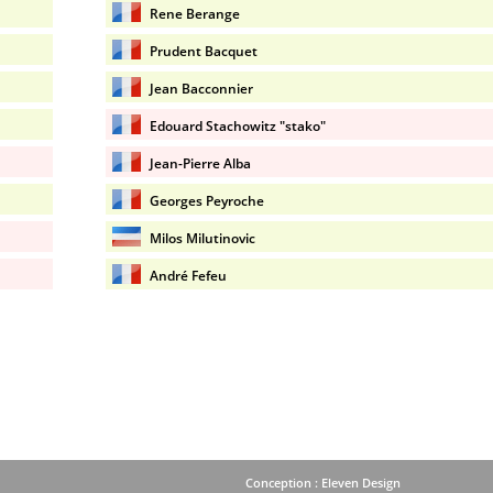
Rene Berange
Prudent Bacquet
Jean Bacconnier
Edouard Stachowitz "stako"
Jean-Pierre Alba
Georges Peyroche
Milos Milutinovic
André Fefeu
Conception : Eleven Design