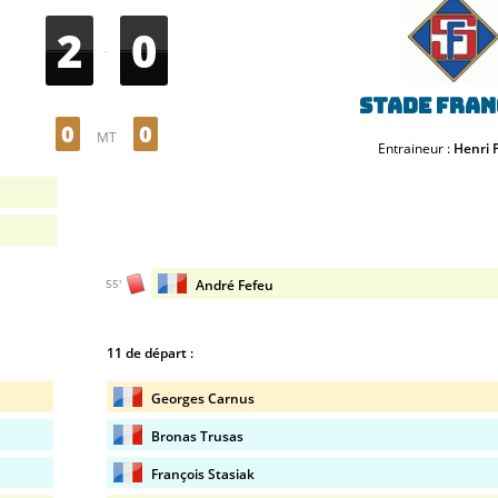
2
0
-
Stade Fran
0
0
MT
Entraineur :
Henri 
André Fefeu
55'
11 de départ :
Georges Carnus
Bronas Trusas
François Stasiak