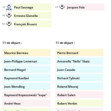
Paul Sauvage
Jacques Foix
35'
69'
Ernesto Gianella
48'
François Bruant
50'
11 de départ :
11 de départ :
Maurice Barreau
Pierre Bernard
Jean-Philippe Lemenan
Antonello "Nello" Sbaiz
Bernard Hiegel
Juan Casado
Raymond Kaelbel
Richard Tylinski
Jean Wendling
Roland Mitoraj
Raymond Kopaszewski "kopa"
Robert Salen
André Hess
Robert Herbin