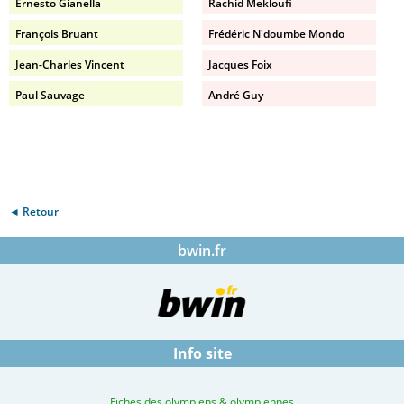
Ernesto Gianella
Rachid Mekloufi
François Bruant
Frédéric N'doumbe Mondo
Jean-Charles Vincent
Jacques Foix
Paul Sauvage
André Guy
◄ Retour
bwin.fr
Info site
Fiches des olympiens & olympiennes