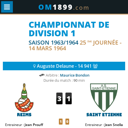
OM
1899
.com
CHAMPIONNAT DE
DIVISION 1
SAISON 1963/1964
25
JOURNÉE -
ÈME
14 MARS 1964
Auguste Delaune - 14 941
Arbitre :
Maurice Bondon
Durée du match :
90
min
3
1
Reims
Saint Etienne
1
0
Entraineur :
Jean Prouff
Entraineur :
Jean Snella