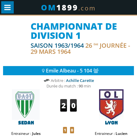
OM
1899
.com
CHAMPIONNAT DE
DIVISION 1
SAISON 1963/1964
26
JOURNÉE -
ÈME
29 MARS 1964
Emile Albeau - 5 104
Arbitre :
Achille Carette
Durée du match :
90
min
2
0
Sedan
Lyon
1
0
Entraineur :
Jules
Entraineur :
Lucien