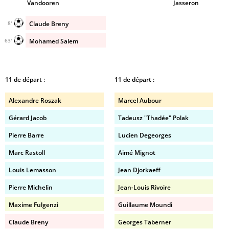
Vandooren
Jasseron
Claude Breny
8'
Mohamed Salem
63'
11 de départ :
11 de départ :
Alexandre Roszak
Marcel Aubour
Gérard Jacob
Tadeusz "Thadée" Polak
Pierre Barre
Lucien Degeorges
Marc Rastoll
Aimé Mignot
Louis Lemasson
Jean Djorkaeff
Pierre Michelin
Jean-Louis Rivoire
Maxime Fulgenzi
Guillaume Moundi
Claude Breny
Georges Taberner