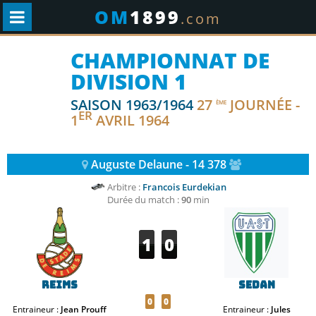
OM
1899
.com
CHAMPIONNAT DE
DIVISION 1
SAISON 1963/1964
27
JOURNÉE -
ÈME
ER
1
AVRIL 1964
Auguste Delaune - 14 378
Arbitre :
Francois Eurdekian
Durée du match :
90
min
1
0
Reims
Sedan
0
0
Entraineur :
Jean Prouff
Entraineur :
Jules