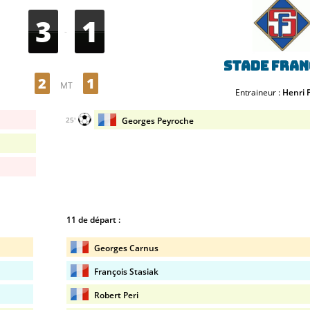
3
1
-
Stade Fran
2
1
MT
Entraineur :
Henri 
Georges Peyroche
25'
11 de départ :
Georges Carnus
François Stasiak
Robert Peri