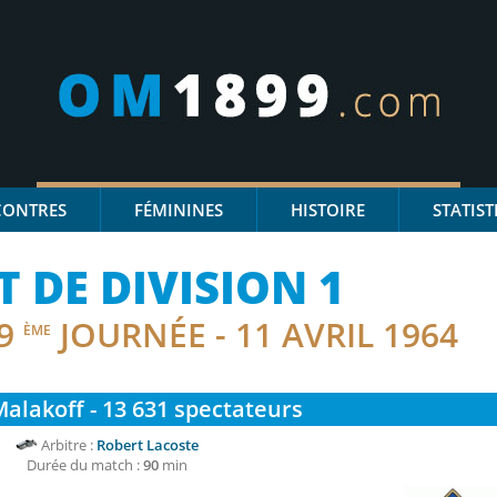
CONTRES
FÉMININES
HISTOIRE
STATIST
DE DIVISION 1
9
JOURNÉE - 11 AVRIL 1964
ÈME
alakoff - 13 631
spectateurs
Arbitre :
Robert Lacoste
Durée du match :
90
min