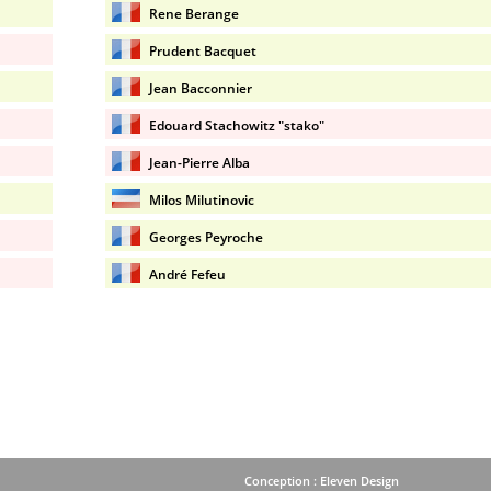
Rene Berange
Prudent Bacquet
Jean Bacconnier
Edouard Stachowitz "stako"
Jean-Pierre Alba
Milos Milutinovic
Georges Peyroche
André Fefeu
Conception : Eleven Design