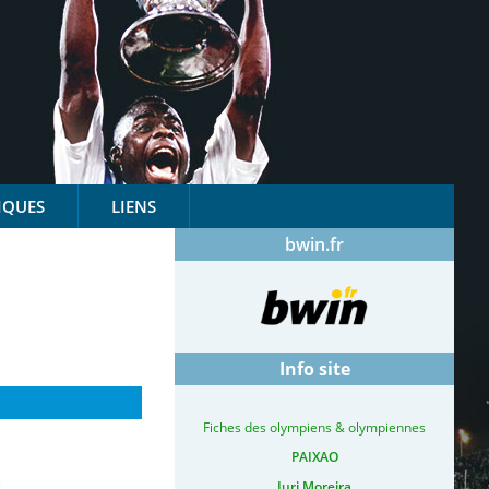
IQUES
LIENS
bwin.fr
Info site
Fiches des olympiens & olympiennes
PAIXAO
Iuri Moreira