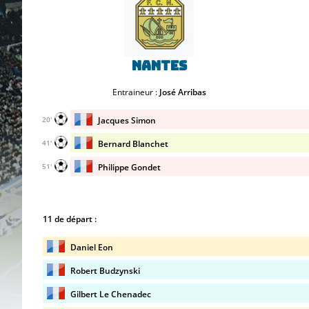
Nantes
Entraineur :
José Arribas
Jacques Simon
20'
Bernard Blanchet
41'
Philippe Gondet
51'
11 de départ :
Daniel Eon
Robert Budzynski
Gilbert Le Chenadec