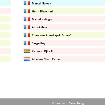
Marcel Nowak
Henri Biancheri
Michel Hidalgo
André Hess
Theodore Szkudlapski "theo"
Serge Roy
Karimou Djibrill
Albertus 'Bart' Carlier
Conception : Eleven Design