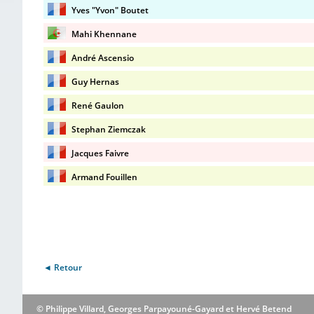
Yves "Yvon" Boutet
Mahi Khennane
André Ascensio
Guy Hernas
René Gaulon
Stephan Ziemczak
Jacques Faivre
Armand Fouillen
◄ Retour
© Philippe Villard, Georges Parpayouné-Gayard et Hervé Betend