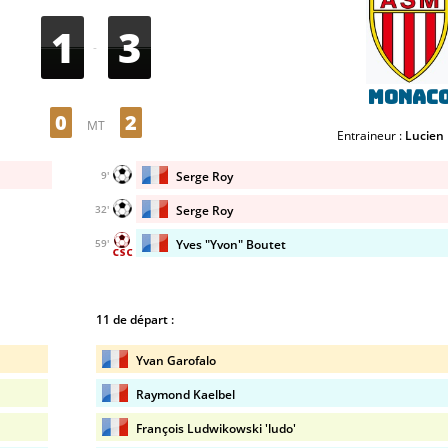
1
3
-
Monac
0
2
MT
Entraineur :
Lucien
Serge Roy
9'
Serge Roy
32'
Yves "Yvon" Boutet
59'
11 de départ :
Yvan Garofalo
Raymond Kaelbel
François Ludwikowski 'ludo'