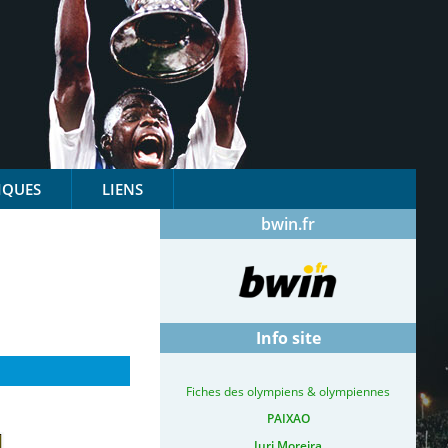
IQUES
LIENS
bwin.fr
1
Info site
Fiches des olympiens & olympiennes
PAIXAO
Iuri Moreira