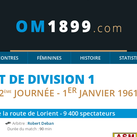
CONTRES
FÉMININES
HISTOIRE
STATIST
DE DIVISION 1
ER
2
JOURNÉE - 1
JANVIER 196
ÈME
 la route de Lorient - 9 400
spectateurs
Arbitre :
Robert Deban
Durée du match :
90
min