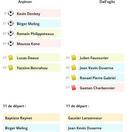
Arpinon
Dall'oglio
Kevin Denkey
8'
Birger Meling
31'
Romain Philippoteaux
69'
Moussa Kone
84'
Lucas Deaux
Julien Faussurier
37'
35'
Yassine Benrahou
Jean Kevin Duverne
42'
50'
Ronael Pierre Gabriel
65'
Gaetan Charbonnier
77'
11 de départ :
11 de départ :
Baptiste Reynet
Gautier Larsonneur
Birger Meling
Jean Kevin Duverne