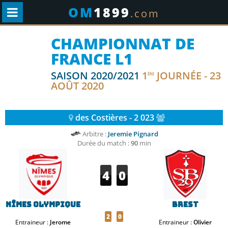
OM
1899
.com
CHAMPIONNAT DE
FRANCE L1
SAISON 2020/2021
1
JOURNÉE - 23
ÈRE
AOÛT 2020
des Costières - 2 023
Arbitre :
Jeremie Pignard
Durée du match :
90
min
4
0
Nîmes Olympique
Brest
2
0
Entraineur :
Jerome
Entraineur :
Olivier