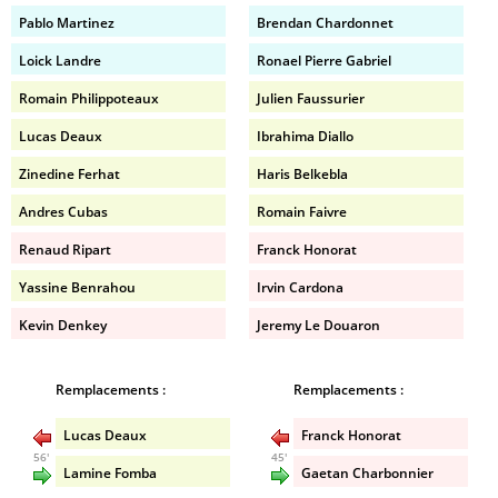
Pablo Martinez
Brendan Chardonnet
Loick Landre
Ronael Pierre Gabriel
Romain Philippoteaux
Julien Faussurier
Lucas Deaux
Ibrahima Diallo
Zinedine Ferhat
Haris Belkebla
Andres Cubas
Romain Faivre
Renaud Ripart
Franck Honorat
Yassine Benrahou
Irvin Cardona
Kevin Denkey
Jeremy Le Douaron
Remplacements :
Remplacements :
Lucas Deaux
Franck Honorat
56'
45'
Lamine Fomba
Gaetan Charbonnier