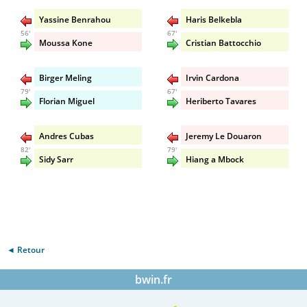
Yassine Benrahou
Haris Belkebla
56'
67'
Moussa Kone
Cristian Battocchio
Birger Meling
Irvin Cardona
79'
67'
Florian Miguel
Heriberto Tavares
Andres Cubas
Jeremy Le Douaron
82'
79'
Sidy Sarr
Hiang a Mbock
◄ Retour
bwin.fr