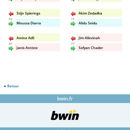
Stijn Spierings
Akim Zedadka
88'
79'
Moussa Diarra
Alidu Seidu
Amine Adli
Jim Allevinah
88'
79'
Janis Antiste
Sofyan Chader
◄ Retour
bwin.fr