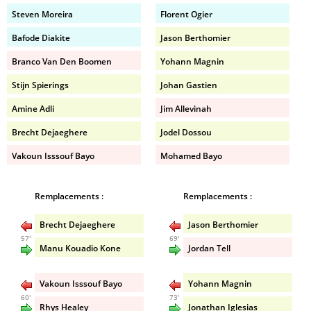
Steven Moreira
Florent Ogier
Bafode Diakite
Jason Berthomier
Branco Van Den Boomen
Yohann Magnin
Stijn Spierings
Johan Gastien
Amine Adli
Jim Allevinah
Brecht Dejaeghere
Jodel Dossou
Vakoun Isssouf Bayo
Mohamed Bayo
Remplacements :
Remplacements :
Brecht Dejaeghere
Jason Berthomier
57'
69'
Manu Kouadio Kone
Jordan Tell
Vakoun Isssouf Bayo
Yohann Magnin
60'
73'
Rhys Healey
Jonathan Iglesias