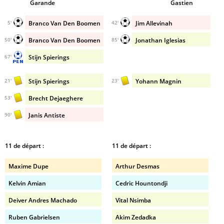
Garande
Gastien
Branco Van Den Boomen
Jim Allevinah
5'
42'
Branco Van Den Boomen
Jonathan Iglesias
50'
85'
Stijn Spierings
67'
Stijn Spierings
Yohann Magnin
21'
23'
Brecht Dejaeghere
53'
Janis Antiste
90'
11 de départ :
11 de départ :
Maxime Dupe
Arthur Desmas
Kelvin Amian
Cedric Hountondji
Deiver Andres Machado
Vital Nsimba
Ruben Gabrielsen
Akim Zedadka