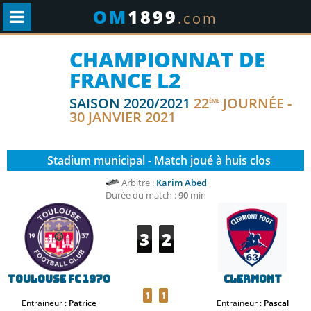
OM
1899
.com
CHAMPIONNAT DE
FRANCE L2
SAISON 2020/2021
22
JOURNÉE -
ÈME
30 JANVIER 2021
Stadium municipal - Match joué à huis clos
Arbitre :
Karim Abed
Durée du match :
90
min
3
2
Toulouse FC 1970
Clermont
1
1
Entraineur :
Patrice
Entraineur :
Pascal