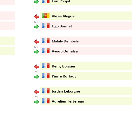
Loïc Poujol
Alexis Alegue
63'
Ugo Bonnet
Malaly Dembele
63'
Ayoub Ouhafsa
Remy Boissier
79'
Pierre Ruffaut
Jordan Leborgne
79'
Aurelien Tertereau