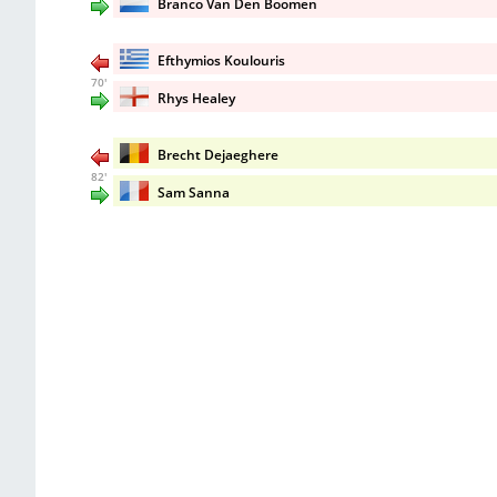
Branco Van Den Boomen
Efthymios Koulouris
70'
Rhys Healey
Brecht Dejaeghere
82'
Sam Sanna