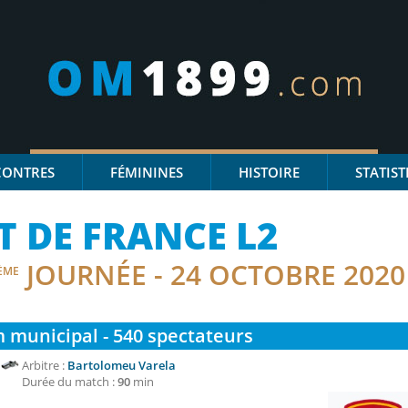
CONTRES
FÉMININES
HISTOIRE
STATIST
 DE FRANCE L2
JOURNÉE - 24 OCTOBRE 2020
ÈME
 municipal - 540
spectateurs
Arbitre :
Bartolomeu Varela
Durée du match :
90
min