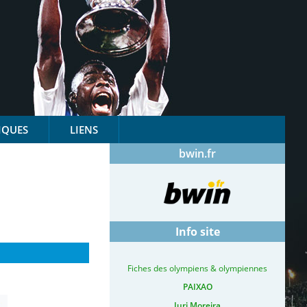
IQUES
LIENS
bwin.fr
Info site
Fiches des olympiens & olympiennes
PAIXAO
Iuri Moreira