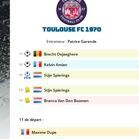
Toulouse FC 1970
Entraineur :
Patrice Garande
Brecht Dejaeghere
13'
Kelvin Amian
56'
Stijn Spierings
90'
Stijn Spierings
68'
Branco Van Den Boomen
90'
11 de départ :
Maxime Dupe