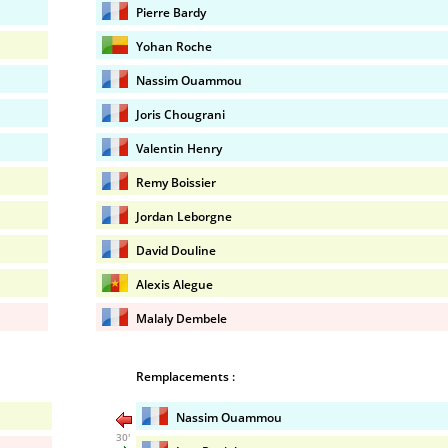
Pierre Bardy
Yohan Roche
Nassim Ouammou
Joris Chougrani
Valentin Henry
Remy Boissier
Jordan Leborgne
David Douline
Alexis Alegue
Malaly Dembele
Remplacements :
Nassim Ouammou
30'