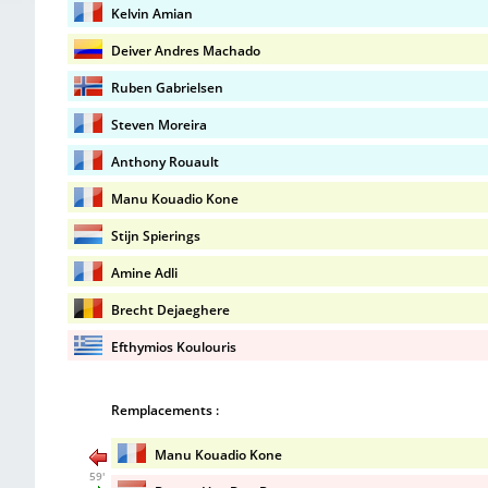
Kelvin Amian
Deiver Andres Machado
Ruben Gabrielsen
Steven Moreira
Anthony Rouault
Manu Kouadio Kone
Stijn Spierings
Amine Adli
Brecht Dejaeghere
Efthymios Koulouris
Remplacements :
Manu Kouadio Kone
59'