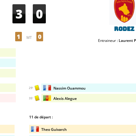
3
0
-
Rodez
1
0
MT
Entraineur :
Laurent P
Nassim Ouammou
29'
Alexis Alegue
35'
11 de départ :
Theo Guivarch