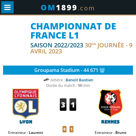
OM
1899
.com
CHAMPIONNAT DE
FRANCE L1
SAISON 2022/2023
30
JOURNÉE - 9
ÈME
AVRIL 2023
Groupama Stadium - 44 671
Arbitre :
Benoit Bastien
Durée du match :
90
min
3
1
Lyon
Rennes
0
1
Entraineur :
Laurent
Entraineur :
Bruno