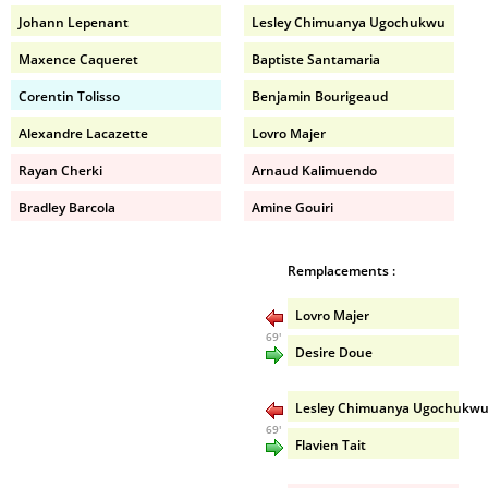
Johann Lepenant
Lesley Chimuanya Ugochukwu
Maxence Caqueret
Baptiste Santamaria
Corentin Tolisso
Benjamin Bourigeaud
Alexandre Lacazette
Lovro Majer
Rayan Cherki
Arnaud Kalimuendo
Bradley Barcola
Amine Gouiri
Remplacements :
Lovro Majer
69'
Desire Doue
Lesley Chimuanya Ugochukw
69'
Flavien Tait