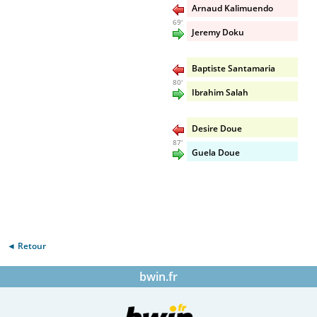
Arnaud Kalimuendo
69'
Jeremy Doku
Baptiste Santamaria
80'
Ibrahim Salah
Desire Doue
87'
Guela Doue
◄ Retour
bwin.fr