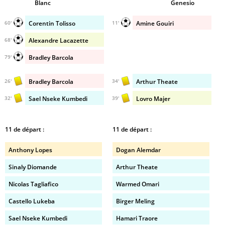
Blanc
Genesio
Corentin Tolisso
Amine Gouiri
60'
11'
Alexandre Lacazette
68'
Bradley Barcola
79'
Bradley Barcola
Arthur Theate
26'
34'
Sael Nseke Kumbedi
Lovro Majer
32'
39'
11 de départ :
11 de départ :
Anthony Lopes
Dogan Alemdar
Sinaly Diomande
Arthur Theate
Nicolas Tagliafico
Warmed Omari
Castello Lukeba
Birger Meling
Sael Nseke Kumbedi
Hamari Traore