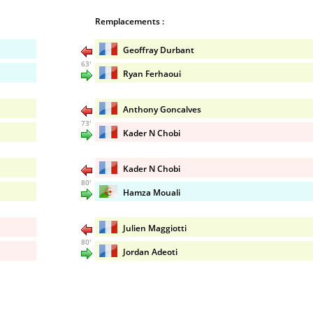
Remplacements :
Geoffray Durbant
63'
Ryan Ferhaoui
Anthony Goncalves
73'
Kader N Chobi
Kader N Chobi
80'
Hamza Mouali
Julien Maggiotti
80'
Jordan Adeoti