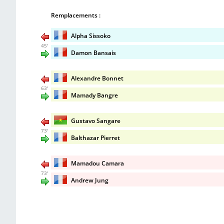
Remplacements :
Alpha Sissoko
45'
Damon Bansais
Alexandre Bonnet
63'
Mamady Bangre
Gustavo Sangare
73'
Balthazar Pierret
Mamadou Camara
73'
Andrew Jung