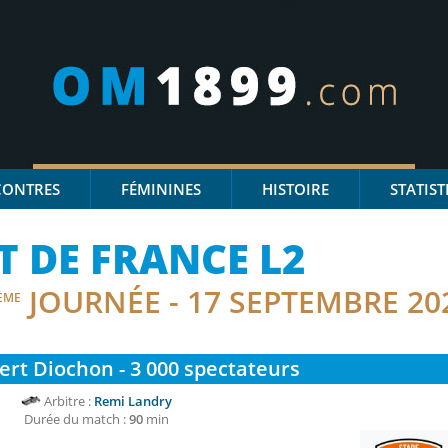
CONTRES
FÉMININES
HISTOIRE
STATIST
 DE FRANCE L2
JOURNÉE - 17 SEPTEMBRE 20
ÈME
rt Diochon - 3 000
spectateurs
Arbitre :
Remi Landry
Durée du match :
90
min