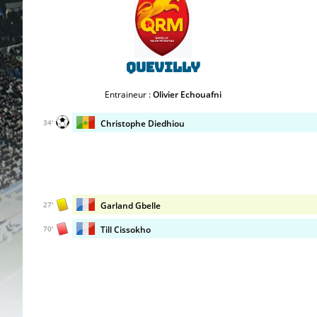
Quevilly
Entraineur :
Olivier Echouafni
Christophe Diedhiou
34'
Garland Gbelle
27'
Till Cissokho
70'