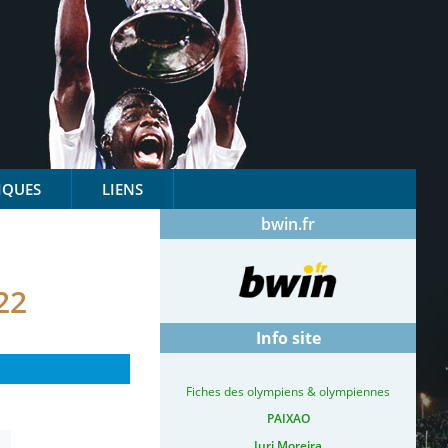
IQUES
LIENS
bwin.fr
22
Info site
Fiches des olympiens & olympiennes
PAIXAO
Iuri Moreira