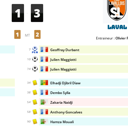
1
3
-
Laval
1
2
MT
Entraineur :
Olivier 
Geoffray Durbant
7'
Julien Maggiotti
10'
Julien Maggiotti
74'
Elhadji Djibril Diaw
34'
Dembo Sylla
38'
Zakaria Naidji
54'
Anthony Goncalves
58'
Hamza Mouali
90'