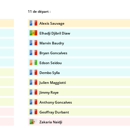
11 de départ :
Alexis Sauvage
Elhadji Djibril Diaw
Marvin Baudry
Bryan Goncalves
Edson Seidou
Dembo Sylla
Julien Maggiotti
Jimmy Roye
Anthony Goncalves
Geoffray Durbant
Zakaria Naidji