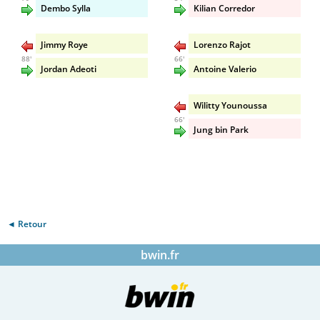
Dembo Sylla
Kilian Corredor
Jimmy Roye
Lorenzo Rajot
88'
66'
Jordan Adeoti
Antoine Valerio
Wilitty Younoussa
66'
Jung bin Park
◄ Retour
bwin.fr