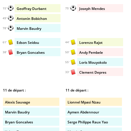
Geoffray Durbant
Joseph Mendes
15'
75'
Antonin Bobichon
49'
Marvin Baudry
78'
Edson Seidou
Lorenzo Rajot
61'
44'
Bryan Goncalves
Andy Pembele
38'
50'
Loris Mouyokolo
55'
Clement Depres
33'
11 de départ :
11 de départ :
Alexis Sauvage
Lionnel Mpasi Nzau
Marvin Baudry
Aymen Abdennour
Bryan Goncalves
Serge Philippe Raux Yao