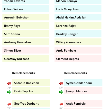
Yohan Tavares
Marvin Senaya
Edson Seidou
Loris Mouyokolo
Antonin Bobichon
Abdel Hakim Abdallah
Jimmy Roye
Lorenzo Rajot
Sam Sanna
Bradley Danger
Anthony Goncalves
Wilitty Younoussa
Simon Elisor
Andy Pembele
Geoffray Durbant
Clement Depres
Remplacements :
Remplacements :
Antonin Bobichon
Aymen Abdennour
71'
54'
Kevin Tapoko
Joseph Mendes
Geoffray Durbant
Andy Pembele
79'
54'