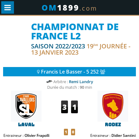
OM
1899
.com
CHAMPIONNAT DE
FRANCE L2
SAISON 2022/2023
19
JOURNÉE -
ÈME
13 JANVIER 2023
Francis Le Basser - 5 252
Arbitre :
Remi Landry
Durée du match :
90
min
3
1
Laval
Rodez
1
0
Entraineur :
Olivier Frapolli
Entraineur :
Didier Santini