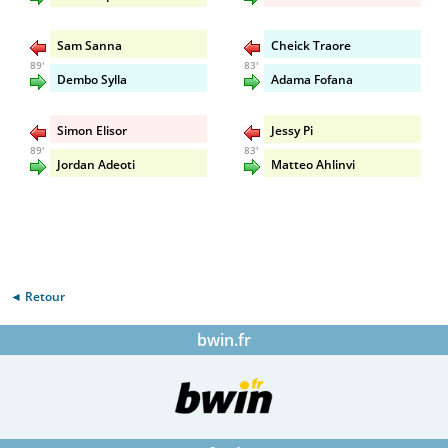
Sam Sanna
Cheick Traore
89'
83'
Dembo Sylla
Adama Fofana
Simon Elisor
Jessy Pi
89'
83'
Jordan Adeoti
Matteo Ahlinvi
◄ Retour
bwin.fr