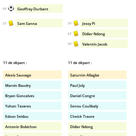
Geoffray Durbant
66'
Sam Sanna
Jessy Pi
22'
26'
Didier Ndong
62'
Valentin Jacob
90'
11 de départ :
11 de départ :
Alexis Sauvage
Saturnin Allagbe
Marvin Baudry
Paul Joly
Bryan Goncalves
Daniel Congre
Yohan Tavares
Senou Coulibaly
Edson Seidou
Cheick Traore
Antonin Bobichon
Didier Ndong