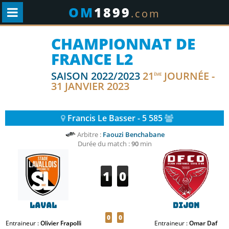
OM
1899
.com
CHAMPIONNAT DE
FRANCE L2
SAISON 2022/2023
21
JOURNÉE -
ÈME
31 JANVIER 2023
Francis Le Basser - 5 585
Arbitre :
Faouzi Benchabane
Durée du match :
90
min
1
0
Laval
Dijon
0
0
Entraineur :
Olivier Frapolli
Entraineur :
Omar Daf