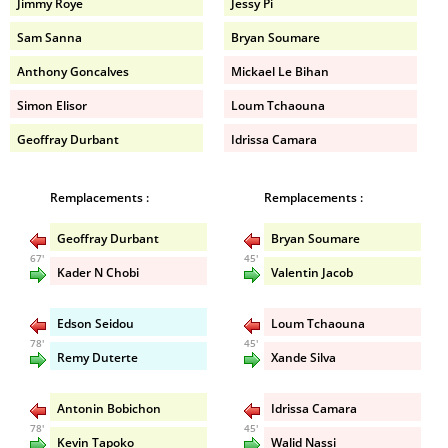
Jimmy Roye
Jessy Pi
Sam Sanna
Bryan Soumare
Anthony Goncalves
Mickael Le Bihan
Simon Elisor
Loum Tchaouna
Geoffray Durbant
Idrissa Camara
Remplacements :
Remplacements :
Geoffray Durbant
Bryan Soumare
67'
45'
Kader N Chobi
Valentin Jacob
Edson Seidou
Loum Tchaouna
78'
45'
Remy Duterte
Xande Silva
Antonin Bobichon
Idrissa Camara
78'
45'
Kevin Tapoko
Walid Nassi