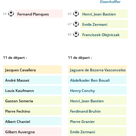
Eisenhoffer
Fernand Planques
Henri, Jean Bastien
24'
65'
Emile Zermani
67'
Franciszek Olejniczak
85'
11 de départ :
11 de départ :
Jacques Cavallera
Jaguare de Bezerra Vasconcelos
André Masset
Abdelkader Ben Bouali
Louis Kaufmann
Henry Conchy
Gaston Semeria
Henri, Jean Bastien
Pierre Fechino
Ferdinand Bruhin
Albert Chaniel
Pierre Granier
Gilbert Auvergne
Emile Zermani