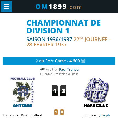
OM
1899
.com
CHAMPIONNAT DE
DIVISION 1
SAISON 1936/1937
22
JOURNÉE -
ÈME
28 FÉVRIER 1937
du Fort Carre - 4 600
Arbitre :
Paul Trehou
Durée du match :
90
min
1
3
Antibes
Marseille
1
0
Entraineur :
Raoul Dutheil
Entraineur :
Joseph