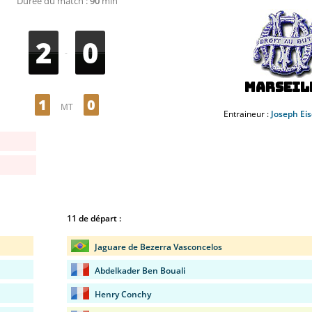
Durée du match :
90
min
2
0
-
Marseil
1
0
MT
Entraineur :
Joseph Ei
11 de départ :
Jaguare de Bezerra Vasconcelos
Abdelkader Ben Bouali
Henry Conchy