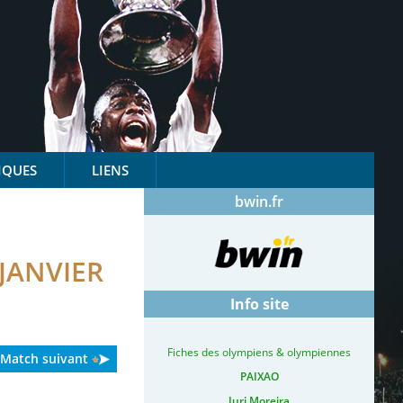
IQUES
LIENS
bwin.fr
JANVIER
Info site
Fiches des olympiens & olympiennes
Match suivant
PAIXAO
Iuri Moreira