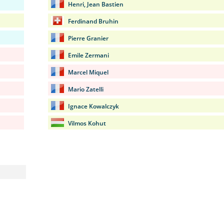
Henri, Jean Bastien
Ferdinand Bruhin
Pierre Granier
Emile Zermani
Marcel Miquel
Mario Zatelli
Ignace Kowalczyk
Vilmos Kohut