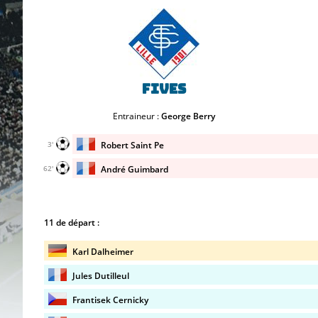
Fives
Entraineur :
George Berry
Robert Saint Pe
3'
André Guimbard
62'
11 de départ :
Karl Dalheimer
Jules Dutilleul
Frantisek Cernicky