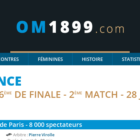
CONTRES
FÉMININES
HISTOIRE
STATIST
NCE
6
DE FINALE - 2
MATCH - 28 
ÈME
ÈME
de Paris - 8 000
spectateurs
Arbitre :
Pierre Virolle