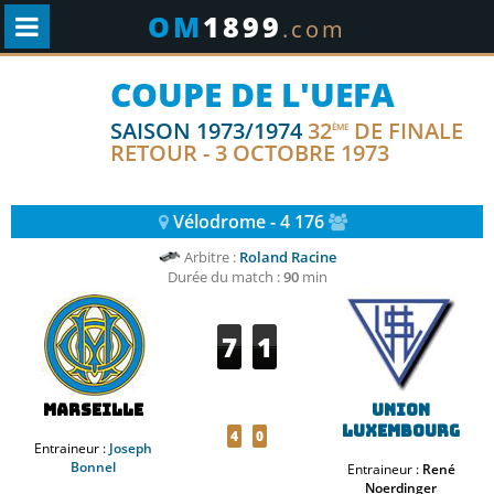
OM
1899
.com
COUPE DE L'UEFA
SAISON 1973/1974
32
DE FINALE
ÈME
RETOUR - 3 OCTOBRE 1973
Vélodrome - 4 176
Arbitre :
Roland Racine
Durée du match :
90
min
7
1
Marseille
Union
Luxembourg
4
0
Entraineur :
Joseph
Bonnel
Entraineur :
René
Noerdinger