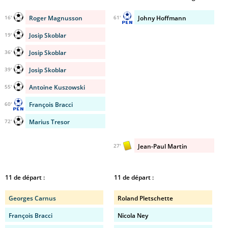
Roger Magnusson
Johny Hoffmann
16'
61'
Josip Skoblar
19'
Josip Skoblar
36'
Josip Skoblar
39'
Antoine Kuszowski
55'
François Bracci
60'
Marius Tresor
72'
Jean-Paul Martin
27'
11 de départ :
11 de départ :
Georges Carnus
Roland Pletschette
François Bracci
Nicola Ney